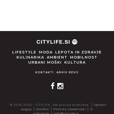
LIFESTYLE
MODA
LEPOTA IN ZDRAVJE
KULINARIKA
AMBIENT
MOBILNOST
URBANI MOŠKI
KULTURA
KONTAKTI
ARHIV REVIJ
© 2016-2026 - CITYLIFE. Vse pravice pridržane.
Splošni
pogoji
Kolofon
Politika zasebnosti
O
piškotkih
info@citylife.si