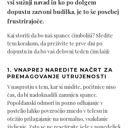
vsi sužnji navad in ko po dolgem
dopustu zazvoni budilka, je to še posebej
frustrirajoče.
Kaj storiti da bo naš spanec čimboljši? Sledite
tem korakom, da preživite te prve dni po
dopustu in da bo vaš delovni teden čim lažji:
1.
VNAPREJ NAREDITE NAČRT ZA
PREMAGOVANJE UTRUJENOSTI
V nasprotju s tem, kar si mislite, počitnice niso
čas, da bi nadoknadili zamujen spanec.
Popoldanski odmori in pozno odhajanje v
posteljo lahko povzročijo zmedo v telesu in
otežijo prilagajanje na normalno, vsakdanje
življenje. Zato se ne resetirajte šele v ponedeljek