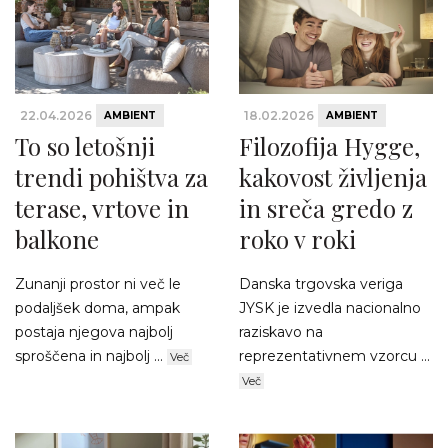
22.04.2026
18.02.2026
AMBIENT
AMBIENT
To so letošnji
Filozofija Hygge,
trendi pohištva za
kakovost življenja
terase, vrtove in
in sreča gredo z
balkone
roko v roki
Zunanji prostor ni več le
Danska trgovska veriga
podaljšek doma, ampak
JYSK je izvedla nacionalno
postaja njegova najbolj
raziskavo na
sproščena in najbolj ...
reprezentativnem vzorcu ...
Več
Več