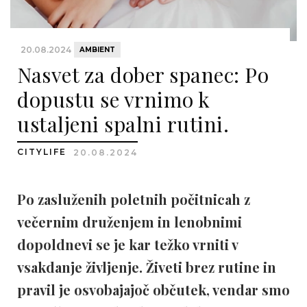
20.08.2024
AMBIENT
Nasvet za dober spanec: Po
dopustu se vrnimo k
ustaljeni spalni rutini.
CITYLIFE
20.08.2024
Po zasluženih poletnih počitnicah z
večernim druženjem in lenobnimi
dopoldnevi se je kar težko vrniti v
vsakdanje življenje. Živeti brez rutine in
pravil je osvobajajoč občutek, vendar smo