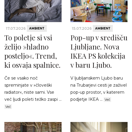
17.07.2026
15.07.2026
AMBIENT
AMBIENT
To poletje si vsi
Pop-up v središču
želijo »hladno
Ljubljane. Nova
posteljo«. Trend,
IKEA PS kolekcija
ki osvaja spalnice.
v baru Ljubo.
Če se vsako noč
V ljubljanskem Ljubo baru
spreminjate v »človeški
na Trubarjevi cesti je zaživel
radiator«, niste sami. Vse
pop-up prostor, v katerem
več ljudi poleti težko zaspi ...
podjetje IKEA ...
Več
Več