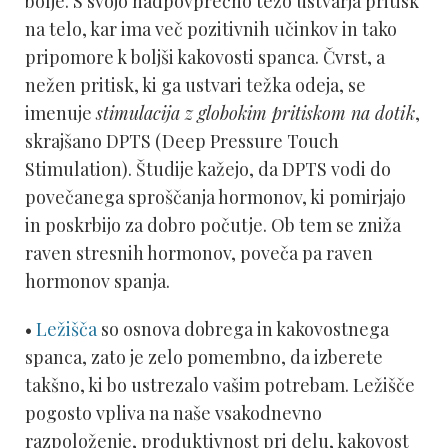
bolje. S svojo nadpovprečno težo ustvarja pritisk
na telo, kar ima več pozitivnih učinkov in tako
pripomore k boljši kakovosti spanca. Čvrst, a
nežen pritisk, ki ga ustvari težka odeja, se
imenuje
stimulacija z globokim pritiskom na dotik
,
skrajšano DPTS (Deep Pressure Touch
Stimulation). Študije kažejo, da DPTS vodi do
povečanega sproščanja hormonov, ki pomirjajo
in poskrbijo za dobro počutje. Ob tem se zniža
raven stresnih hormonov, poveča pa raven
hormonov spanja.
•
Ležišča
so osnova dobrega in kakovostnega
spanca, zato je zelo pomembno, da izberete
takšno, ki bo ustrezalo vašim potrebam. Ležišče
pogosto vpliva na naše vsakodnevno
razpoloženje, produktivnost pri delu, kakovost