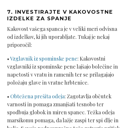
7. INVESTIRAJTE V KAKOVOSTNE
IZDELKE ZA SPANJE
Kakovost vašega spanca je v veliki meri odvisna
od izdelkov, ki jih uporabljate. Tukaj je nekaj
priporočil:
•
Vzglavnik iz spominske pene
: Kakovostni
vzglavniki iz spominske pene lajšajo bolečine in
napetosti v vratu in ramenih ter se prilagajajo
položaju glave in vratne hrbtenice.
•
Obtežena prešita odeja
: Zagotavlja občutek
varnosti in pomaga zmanjšati tesnobo ter
spodbuja globok in miren spanec. Težka odeja
marsikomu pomaga, da lažje zaspi ter spi dlje in