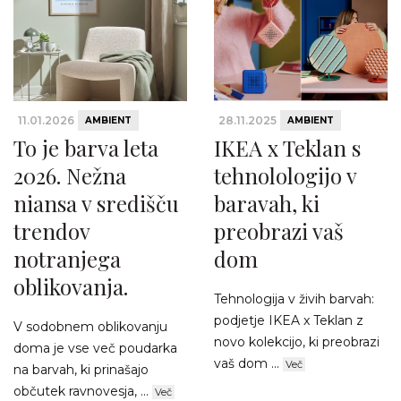
11.01.2026
28.11.2025
AMBIENT
AMBIENT
To je barva leta
IKEA x Teklan s
2026. Nežna
tehnolologijo v
niansa v središču
baravah, ki
trendov
preobrazi vaš
notranjega
dom
oblikovanja.
Tehnologija v živih barvah:
podjetje IKEA x Teklan z
V sodobnem oblikovanju
novo kolekcijo, ki preobrazi
doma je vse več poudarka
vaš dom ...
Več
na barvah, ki prinašajo
občutek ravnovesja, ...
Več