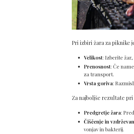
Pri izbiri žara za piknik
Velikost
: Izberite žar
Prenosnost
: Če namer
za transport.
Vrsta goriva
: Razmisl
Za najboljše rezultate pr
Predgretje žara
: Pre
Čiščenje in vzdrževan
vonjav in bakterij.