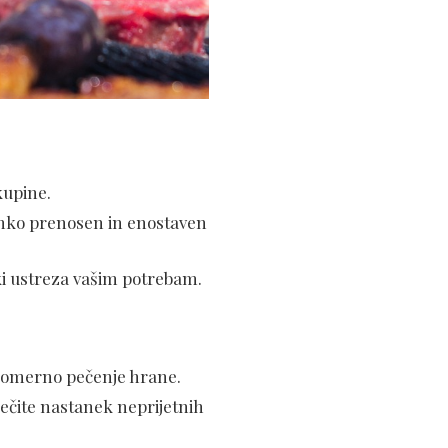
kupine.
 lahko prenosen in enostaven
 ki ustreza vašim potrebam.
akomerno pečenje hrane.
rečite nastanek neprijetnih