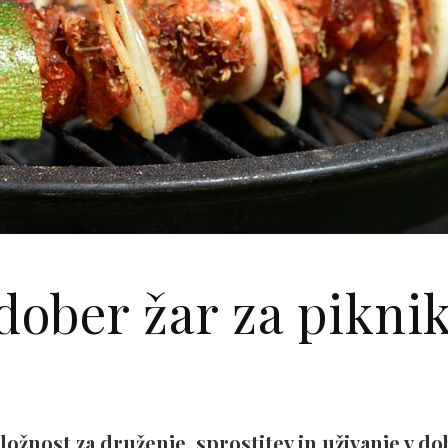
 dober žar za pikni
ložnost za druženje, sprostitev in uživanje v d