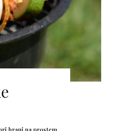
ke
obri hrani na prostem.