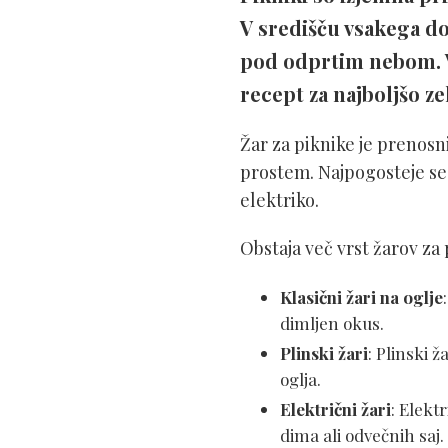
V središču vsakega do
pod odprtim nebom. V 
recept za najboljšo ze
Žar za piknike je prenosn
prostem. Najpogosteje se u
elektriko.
Obstaja več vrst žarov za
Klasični žari na oglje
dimljen okus.
Plinski žari
: Plinski 
oglja.
Električni žari
: Elekt
dima ali odvečnih saj.