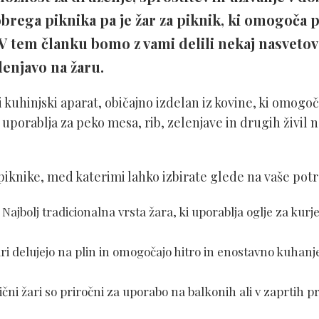
brega piknika pa je žar za piknik, ki omogoča 
tem članku bomo z vami delili nekaj nasvetov g
lenjavo na žaru.
i kuhinjski aparat, običajno izdelan iz kovine, ki omogo
porablja za peko mesa, rib, zelenjave in drugih živil na
 piknike, med katerimi lahko izbirate glede na vaše pot
: Najbolj tradicionalna vrsta žara, ki uporablja oglje za kurj
žari delujejo na plin in omogočajo hitro in enostavno kuhan
rični žari so priročni za uporabo na balkonih ali v zaprtih p