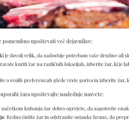
e je pomembno upoštevati več dejavnikov:
, ki je dovolj velik, da zadostuje potrebam vaše družine ali s
avate kuriti žar na različnih lokacijah, izberite žar, ki je
ite o svojih preferencah glede vrste goriva in izberite žar,
i uporabi žara upoštevajte naslednje nasvete:
d začetkom kuhanja žar dobro ogrejete, da zagotovite en
je
: Redno čistite žar in odstranite ostanke hrane, da prep