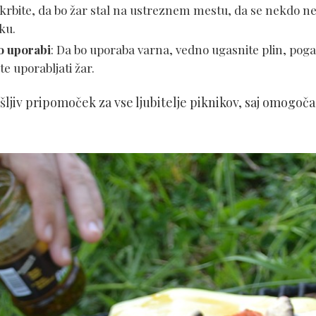
skrbite, da bo žar stal na ustreznem mestu, da se nekdo ne
iku.
o uporabi
: Da bo uporaba varna, vedno ugasnite plin, pogasi
e uporabljati žar.
šljiv pripomoček za vse ljubitelje piknikov, saj omogoča