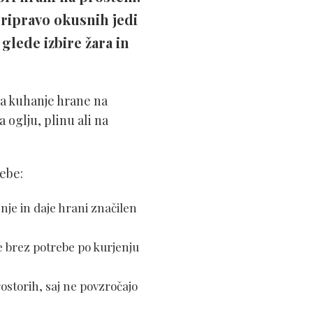
pripravo okusnih jedi
lede izbire žara in
ča kuhanje hrane na
 oglju, plinu ali na
rebe:
enje in daje hrani značilen
je brez potrebe po kurjenju
rostorih, saj ne povzročajo