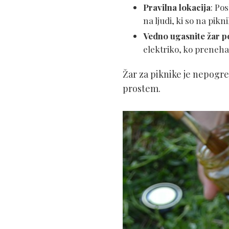
Pravilna lokacija
: Po
na ljudi, ki so na pikn
Vedno ugasnite žar p
elektriko, ko prenehat
Žar za piknike je nepogre
prostem.