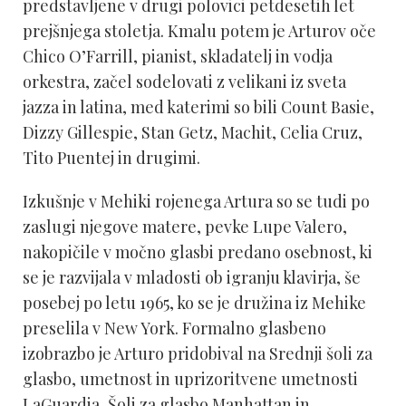
predstavljene v drugi polovici petdesetih let
prejšnjega stoletja. Kmalu potem je Arturov oče
Chico O’Farrill, pianist, skladatelj in vodja
orkestra, začel sodelovati z velikani iz sveta
jazza in latina, med katerimi so bili Count Basie,
Dizzy Gillespie, Stan Getz, Machit, Celia Cruz,
Tito Puentej in drugimi.
Izkušnje v Mehiki rojenega Artura so se tudi po
zaslugi njegove matere, pevke Lupe Valero,
nakopičile v močno glasbi predano osebnost, ki
se je razvijala v mladosti ob igranju klavirja, še
posebej po letu 1965, ko se je družina iz Mehike
preselila v New York. Formalno glasbeno
izobrazbo je Arturo pridobival na Srednji šoli za
glasbo, umetnost in uprizoritvene umetnosti
LaGuardia, Šoli za glasbo Manhattan in