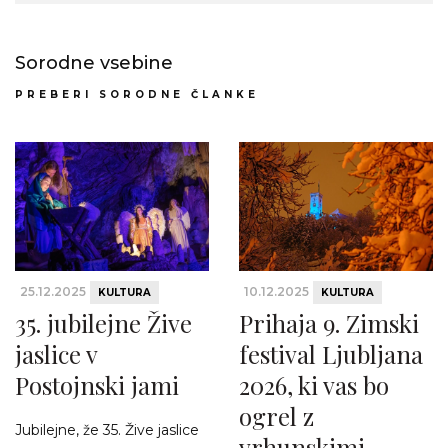
Sorodne vsebine
PREBERI SORODNE ČLANKE
25.12.2025
10.12.2025
KULTURA
KULTURA
35. jubilejne Žive
Prihaja 9. Zimski
jaslice v
festival Ljubljana
Postojnski jami
2026, ki vas bo
ogrel z
Jubilejne, že 35. Žive jaslice
vrhunskimi