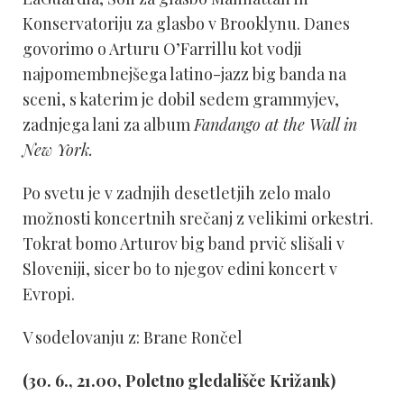
Konservatoriju za glasbo v Brooklynu. Danes
govorimo o Arturu O’Farrillu kot vodji
najpomembnejšega latino-jazz big banda na
sceni, s katerim je dobil sedem grammyjev,
zadnjega lani za album
Fandango at the Wall in
New York.
Po svetu je v zadnjih desetletjih zelo malo
možnosti koncertnih srečanj z velikimi orkestri.
Tokrat bomo Arturov big band prvič slišali v
Sloveniji, sicer bo to njegov edini koncert v
Evropi.
V sodelovanju z: Brane Rončel
(30. 6., 21.00, Poletno gledališče Križank)