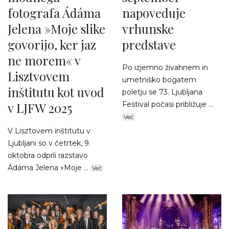
fotografa Ádáma
napoveduje
Jelena »Moje slike
vrhunske
govorijo, ker jaz
predstave
ne morem« v
Po izjemno živahnem in
Lisztvovem
umetniško bogatem
inštitutu kot uvod
poletju se 73. Ljubljana
v LJFW 2025
Festival počasi približuje ...
Več
V Lisztovem inštitutu v
Ljubljani so v četrtek, 9.
oktobra odprli razstavo
Ádáma Jelena »Moje ...
Več