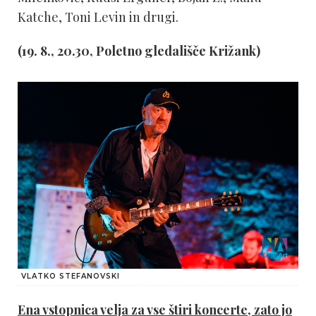
Katche, Toni Levin in drugi.
(19. 8., 20.30, Poletno gledališče Križank)
VLATKO STEFANOVSKI
Ena vstopnica velja za vse štiri koncerte, zato jo