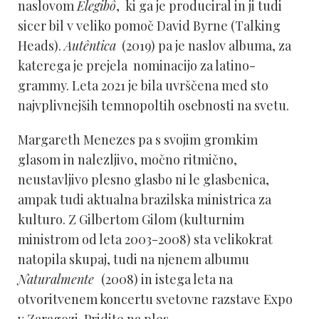
naslovom
Elegibô
, ki ga je produciral in ji tudi
sicer bil v veliko pomoč David Byrne (Talking
Heads).
Autêntica
(2019) pa je naslov albuma, za
katerega je prejela nominacijo za latino-
grammy. Leta 2021 je bila uvrščena med sto
najvplivnejših temnopoltih osebnosti na svetu.
Margareth Menezes pa s svojim gromkim
glasom in nalezljivo, močno ritmično,
neustavljivo plesno glasbo ni le glasbenica,
ampak tudi aktualna brazilska ministrica za
kulturo. Z Gilbertom Gilom (kulturnim
ministrom od leta 2003-2008) sta velikokrat
natopila skupaj, tudi na njenem albumu
Naturalmente
(2008) in istega leta na
otvoritvenem koncertu svetovne razstave Expo
v Zaragozi. Pridite na ples.