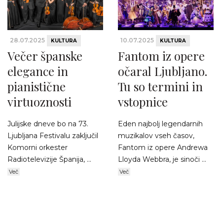
28.07.2025
10.07.2025
KULTURA
KULTURA
Večer španske
Fantom iz opere
elegance in
očaral Ljubljano.
pianistične
Tu so termini in
virtuoznosti
vstopnice
Julijske dneve bo na 73.
Eden najbolj legendarnih
Ljubljana Festivalu zaključil
muzikalov vseh časov,
Komorni orkester
Fantom iz opere Andrewa
Radiotelevizije Španija, ...
Lloyda Webbra, je sinoči ...
Več
Več