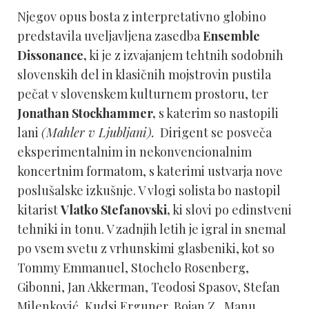
Njegov opus bosta z interpretativno globino
predstavila uveljavljena zasedba
Ensemble
Dissonance,
ki je z izvajanjem tehtnih sodobnih
slovenskih del in klasičnih mojstrovin pustila
pečat v slovenskem kulturnem prostoru, ter
Jonathan Stockhammer,
s katerim so nastopili
lani
(Mahler v Ljubljani).
Dirigent se posveča
eksperimentalnim in nekonvencionalnim
koncertnim formatom, s katerimi ustvarja nove
poslušalske izkušnje. V vlogi solista bo nastopil
kitarist
Vlatko Stefanovski,
ki slovi po edinstveni
tehniki in tonu. V zadnjih letih je igral in snemal
po vsem svetu z vrhunskimi glasbeniki, kot so
Tommy Emmanuel, Stochelo Rosenberg,
Gibonni, Jan Akkerman, Teodosi Spasov, Stefan
Milenković, Kudsi Erguner, Bojan Z., Manu