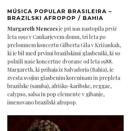
MÚSICA POPULAR BRASILEIRA –
BRAZILSKI AFROPOP / BAHIA
Margareth Menezes
je pri nas nastopila prvič
leta 1991 v Cankarjevem domu, tri leta po
prelomnem koncertu Gilberta Gila v Križankah,
ki je bil med prvimi brazilskimi glasbeniki, ki so
polnili naše koncertne dvorane od leta 1988.
Margareth, ki prihaja iz Salvadorja (Bahia), je
zvesta svojim glasbenim koreninam in prepleta
brazilske (samba), afriško-karibske, reggae,
calypso, salsa in pop elemente v gibanje,
imenovano brazilski afropop.