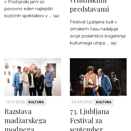
v Postojnski jami so
predstavami
ponovno eden najlepših
božičnih spektaklov v ...
Več
Festival Ljubljana tudi v
zimskem času nadaljuje
svoje poslanstvo bogatenja
kulturnega utripa ...
Več
12.10.2025
02.09.2025
KULTURA
KULTURA
Razstava
73. Ljubljana
madžarskega
Festival za
modnega
september