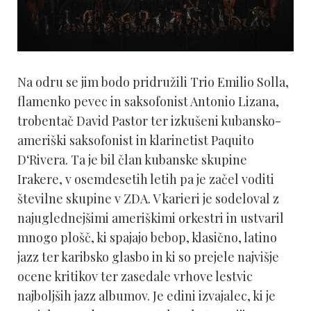
Na odru se jim bodo pridružili Trio Emilio Solla,
flamenko pevec in saksofonist Antonio Lizana,
trobentač David Pastor ter izkušeni kubansko-
ameriški saksofonist in klarinetist Paquito
D‘Rivera. Ta je bil član kubanske skupine
Irakere, v osemdesetih letih pa je začel voditi
številne skupine v ZDA. V karieri je sodeloval z
najuglednejšimi ameriškimi orkestri in ustvaril
mnogo plošč, ki spajajo bebop, klasično, latino
jazz ter karibsko glasbo in ki so prejele najvišje
ocene kritikov ter zasedale vrhove lestvic
najboljših jazz albumov. Je edini izvajalec, ki je