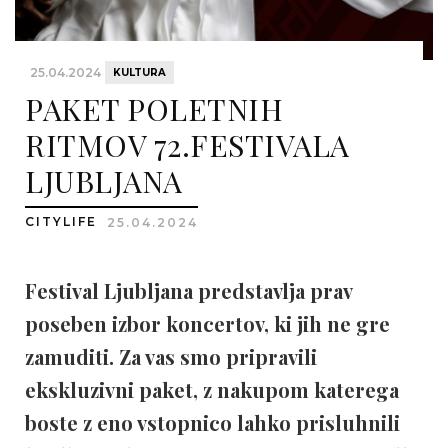
25.04.2024
KULTURA
PAKET POLETNIH
RITMOV 72.FESTIVALA
LJUBLJANA
CITYLIFE
25.04.2024
Festival Ljubljana predstavlja prav
poseben izbor koncertov, ki jih ne gre
zamuditi. Za vas smo pripravili
ekskluzivni paket, z nakupom katerega
boste z eno vstopnico lahko prisluhnili