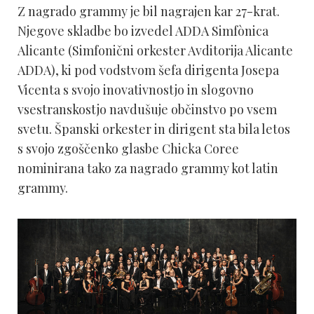
Z nagrado grammy je bil nagrajen kar 27-krat.
Njegove skladbe bo izvedel ADDA Simfònica
Alicante (Simfonični orkester Avditorija Alicante
ADDA), ki pod vodstvom šefa dirigenta Josepa
Vicenta s svojo inovativnostjo in slogovno
vsestranskostjo navdušuje občinstvo po vsem
svetu. Španski orkester in dirigent sta bila letos
s svojo zgoščenko glasbe Chicka Coree
nominirana tako za nagrado grammy kot latin
grammy.