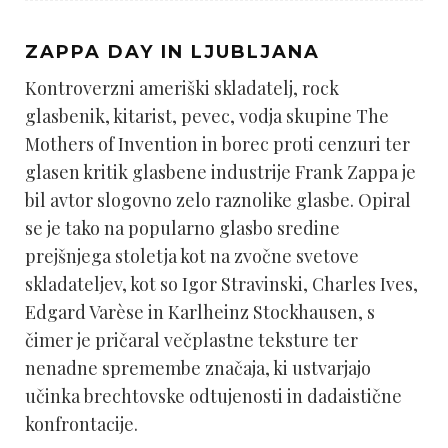
ZAPPA DAY IN LJUBLJANA
Kontroverzni ameriški skladatelj, rock
glasbenik, kitarist, pevec, vodja skupine The
Mothers of Invention in borec proti cenzuri ter
glasen kritik glasbene industrije Frank Zappa je
bil avtor slogovno zelo raznolike glasbe. Opiral
se je tako na popularno glasbo sredine
prejšnjega stoletja kot na zvočne svetove
skladateljev, kot so Igor Stravinski, Charles Ives,
Edgard Varèse in Karlheinz Stockhausen, s
čimer je pričaral večplastne teksture ter
nenadne spremembe značaja, ki ustvarjajo
učinka brechtovske odtujenosti in dadaistične
konfrontacije.