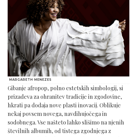
MARGARETH MENEZES
Gibanje afropop, polno estetskih simbologij, si
prizadeva za ohranitev tradicije in zgodovine,
hkrati pa dodaja nove plasti inovacij. Oblikuje
nekaj povsem novega, navdihujočega in
sodobnega. Vse našteto lahko slišimo na njenih
številnih albumih, od tistega zgodnjega z