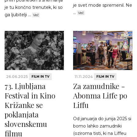
prvih posnetkih s snemanja
je svet mode spremenil. Ne
je tu končno trenutek, ki so
...
Več
ga ljubitelji ...
Več
26.06.2025
11.11.2024
FILM IN TV
FILM IN TV
73. Ljubljana
Za zamudnike -
Festival in Kino
Abonma Liffe po
Križanke se
Liffu
poklanjata
Od januarja do junija 2025 si
slovenskemu
bomo lahko zamudniki
filmu
(oziroma tisti, ki na Liffeu