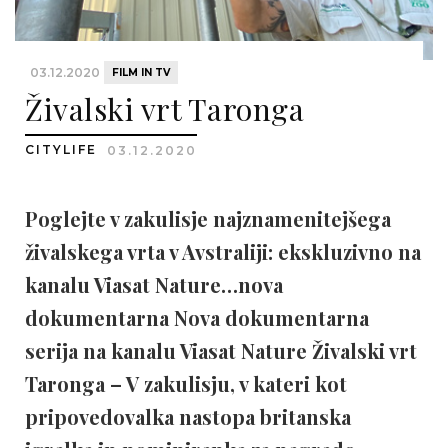
03.12.2020
FILM IN TV
Živalski vrt Taronga
CITYLIFE
03.12.2020
Poglejte v zakulisje najznamenitejšega
živalskega vrta v Avstraliji: ekskluzivno na
kanalu Viasat Nature…nova
dokumentarna Nova dokumentarna
serija na kanalu Viasat Nature Živalski vrt
Taronga – V zakulisju, v kateri kot
pripovedovalka nastopa britanska