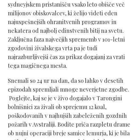
sydneyjskem pristanišču vsako leto obišče več
milijonov obiskovalcev, ki želijo videti eden
najuspešnejših ohranitvenih programov in
nekatera od najbolj edinstvenih bitij na svetu.
Zaključna faza največjih sprememb v 101-letni
zgodovini živalskega vrta pa je tudi
najrazburljivejši čas za prikaz dogajanj za vrati
tega magičnega mesta.
Snemali so 24 ur na dan, da so lahko v desetih
epizodah spremljali mnoge neverjetne zgodbe.
Poglejte, kaj se je v živo dogajalo v Tarongini
bolnišnici za živali ob sprejemu 12 koal,
poškodovanih v najhujših zabeleženih gozdnih
požarih v Avstraliji. Bodite priča razpletu drame
ob nujni operaciji breje samice lemurja, ki je bila