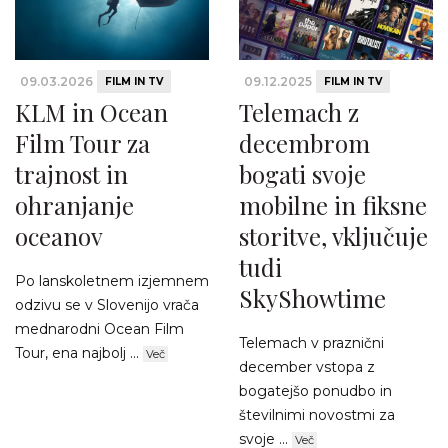
09.03.2026
09.12.2025
FILM IN TV
FILM IN TV
KLM in Ocean
Telemach z
Film Tour za
decembrom
trajnost in
bogati svoje
ohranjanje
mobilne in fiksne
oceanov
storitve, vključuje
tudi
Po lanskoletnem izjemnem
SkyShowtime
odzivu se v Slovenijo vrača
mednarodni Ocean Film
Telemach v praznični
Tour, ena najbolj ...
Več
december vstopa z
bogatejšo ponudbo in
številnimi novostmi za
svoje ...
Več