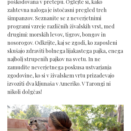
poškodovana v pretepu. Oglejte si, kako
zahtevna naloga je istočasni pregled treh
šimpanzov. Seznanite se z neverjetnimi
programi vzreje različnih živalskih vrst, med
drugimi: morskih levov, tigrov, bongov in
nosorogov. Odkrijte, kaj se zgodi, ko zaposleni
skušajo zdraviti bolnega lijakastega pajka, enega
najbolj strupenih pajkov na svetu. In ne
zamudite neverjetnega poskusa ustvarjanja
zgodovine, ko si v živalskem vrtu prizadevajo
izvoziti dva kljunaša v Ameriko. V Tarongi ni
nikoli dolgčas!