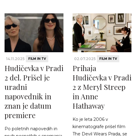
14.11.2025
02.07.2025
FILM IN TV
FILM IN TV
Hudičevka v Pradi
Prihaja
2 del. Prišel je
Hudičevka v Pradi
uradni
2 z Meryl Streep
napovednik in
in Anne
znan je datum
Hathaway
premiere
Ko je leta 2006 v
kinematografe prišel film
Po poletnih napovedih in
The Devil Wears Prada, se