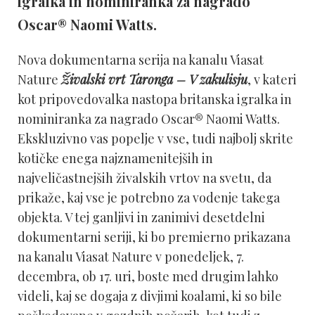
igralka in nominiranka za nagrado
Oscar® Naomi Watts.
Nova dokumentarna serija na kanalu Viasat
Nature
Živalski vrt Taronga – V zakulisju
, v kateri
kot pripovedovalka nastopa britanska igralka in
nominiranka za nagrado Oscar® Naomi Watts.
Ekskluzivno vas popelje v vse, tudi najbolj skrite
kotičke enega najznamenitejših in
najveličastnejših živalskih vrtov na svetu, da
prikaže, kaj vse je potrebno za vodenje takega
objekta. V tej ganljivi in zanimivi desetdelni
dokumentarni seriji, ki bo premierno prikazana
na kanalu Viasat Nature v ponedeljek, 7.
decembra, ob 17. uri, boste med drugim lahko
videli, kaj se dogaja z divjimi koalami, ki so bile