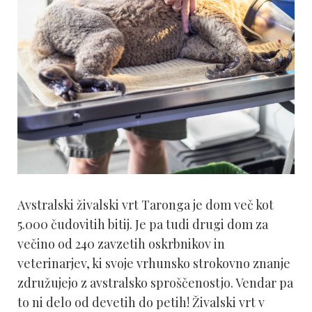
Avstralski živalski vrt Taronga je dom več kot
5.000 čudovitih bitij. Je pa tudi drugi dom za
večino od 240 zavzetih oskrbnikov in
veterinarjev, ki svoje vrhunsko strokovno znanje
združujejo z avstralsko sproščenostjo. Vendar pa
to ni delo od devetih do petih! Živalski vrt v