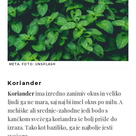
META. FOTO: UNSPLASH
Koriander
Koriander
ima izredno zanimiv okus in veliko
ljudi ga ne mara, saj naj bi imel okus po milu. A
mehiške ali srednje-zahodne jedi bodo s
kančkom svežega koriandra še bolj prišle do
izraza. Tako kot baziliko, ga je najbolje jesti