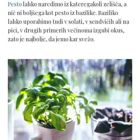
Pesto
lahko naredimo iz kateregakoli zelišča, a
nič ni boljšega kot pesto iz bazilike. Baziliko
lahko uporabimo tudi v solati, v sendvičih ali na
pici, v drugih primerih večinoma izgubi okus,
zato je najbolje, da jemo kar svežo.