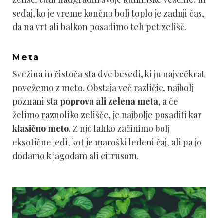
sedaj, ko je vreme končno bolj toplo je zadnji čas,
da na vrt ali balkon posadimo teh pet zelišč.
Meta
Svežina in čistoča sta dve besedi, ki ju največkrat
povežemo z meto. Obstaja več različic, najbolj
poznani sta
poprova ali zelena meta
, a če
želimo raznoliko zelišče, je najbolje posaditi kar
klasično meto
. Z njo lahko začinimo bolj
eksotične jedi, kot je maroški ledeni čaj, ali pa jo
dodamo k jagodam ali citrusom.