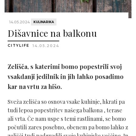
14.05.2024
KULINARIKA
Dišavnice na balkonu
CITYLIFE
14.05.2024
Zelišča, s katerimi bomo popestrili svoj
vsakdanji jedilnik in jih lahko posadimo
kar na vrtu za hišo.
Sveža zelišča so osnova vsake kuhinje, hkrati pa
tudi lepoa popestritev našega balkona , terase
ali vrta. Če nam uspe s temi rastlinami, se bomo
počutili zares posebno, obenem pa bomo lahko z
zelišči tudi nadgradili svoje kuhinjske veščine. In