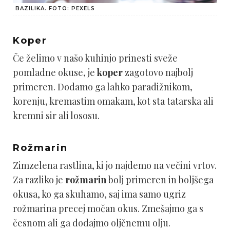
BAZILIKA. FOTO: PEXELS
Koper
Če želimo v našo kuhinjo prinesti sveže
pomladne okuse, je
koper
zagotovo najbolj
primeren. Dodamo ga lahko paradižnikom,
korenju, kremastim omakam, kot sta tatarska ali
kremni sir ali lososu.
Rožmarin
Zimzelena rastlina, ki jo najdemo na večini vrtov.
Za razliko je
rožmarin
bolj primeren in boljšega
okusa, ko ga skuhamo, saj ima samo ugriz
rožmarina precej močan okus. Zmešajmo ga s
česnom ali ga dodajmo oljčnemu olju.