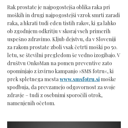
Rak prostate je najpogostejša oblika raka pri
moških in drugi najpogostejši vzrok smrti zaradi
raka, a hkrati tudi eden tistih rakov, ki ga lahko
ob zgodnjem odkritju v skoraj vseh primerih
uspešno zdravimo. Kljub dejstvu, da v Sloveniji
za rakom prostate zboli vsak četrti moški po 50.
letu, se številni pregledom še vedno izogibajo. V
društvu OnkoMan na pomen preventive zato
opominjajo z izvirno kampanjo »SMS fotru«, ki
prek spletnega mesta
www.smsfotru.si
moške
spodbuja, da prevzamejo odgovornost za svoje
zdravje – tudi z osebnimi sporočili otrok,
namenjenih očetom.