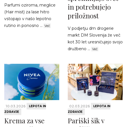
in potrebujejo
Parfumi oziroma, meglice
(Hair mist) za lase hitro
priložnost
vstopajo v našo lepotno
rutino in ponosno ...
Več
V podjetju dm drogerie
markt DM Slovenija že več
kot 30 let uresničujejo svojo
družbeno ...
Več
10.03.2026
02.03.2026
LEPOTA IN
LEPOTA IN
ZDRAVJE
ZDRAVJE
Krema za vse
Pariški šik v