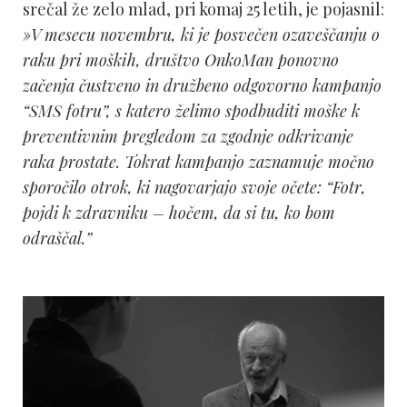
srečal že zelo mlad, pri komaj 25 letih, je pojasnil:
»V mesecu novembru, ki je posvečen ozaveščanju o
raku pri moških, društvo OnkoMan ponovno
začenja čustveno in družbeno odgovorno kampanjo
“SMS fotru”, s katero želimo spodbuditi moške k
preventivnim pregledom za zgodnje odkrivanje
raka prostate. Tokrat kampanjo zaznamuje močno
sporočilo otrok, ki nagovarjajo svoje očete: “Fotr,
pojdi k zdravniku – hočem, da si tu, ko bom
odraščal.”