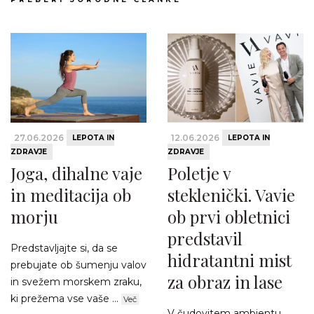
27.06.2026
12.06.2026
LEPOTA IN
LEPOTA IN
ZDRAVJE
ZDRAVJE
Joga, dihalne vaje
Poletje v
in meditacija ob
steklenički. Vavie
morju
ob prvi obletnici
predstavil
Predstavljajte si, da se
hidratantni mist
prebujate ob šumenju valov
za obraz in lase
in svežem morskem zraku,
ki prežema vse vaše ...
Več
V čudovitem ambientu