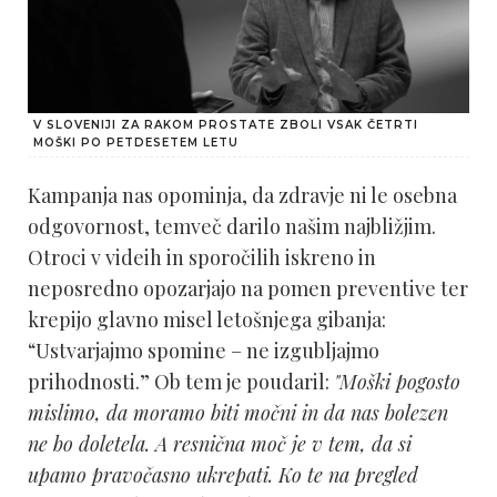
V SLOVENIJI ZA RAKOM PROSTATE ZBOLI VSAK ČETRTI
MOŠKI PO PETDESETEM LETU
Kampanja nas opominja, da zdravje ni le osebna
odgovornost, temveč darilo našim najbližjim.
Otroci v videih in sporočilih iskreno in
neposredno opozarjajo na pomen preventive ter
krepijo glavno misel letošnjega gibanja:
“Ustvarjajmo spomine – ne izgubljajmo
prihodnosti.” Ob tem je poudaril:
"Moški pogosto
mislimo, da moramo biti močni in da nas bolezen
ne bo doletela. A resnična moč je v tem, da si
upamo pravočasno ukrepati. Ko te na pregled