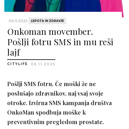
06.11.2025
LEPOTA IN ZDRAVJE
Onkoman movember.
Pošlji fotru SMS in mu reši
lajf
CITYLIFE
06.11.2025
Pošlji SMS fotru. Če moški že ne
poslušajo zdravnikov, naj vsaj svoje
otroke. Izvirna SMS kampanja društva
OnkoMan spodbuja moške k
preventivnim pregledom prostate.