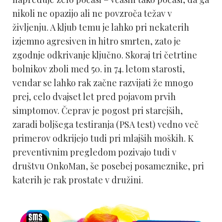
nikoli ne opazijo ali ne povzroča težav v
življenju. A kljub temu je lahko pri nekaterih
izjemno agresiven in hitro smrten, zato je
zgodnje odkrivanje ključno. Skoraj tri četrtine
bolnikov zboli med 50. in 74. letom starosti,
vendar se lahko rak začne razvijati že mnogo
prej, celo dvajset let pred pojavom prvih
simptomov. Čeprav je pogost pri starejših,
zaradi boljšega testiranja (PSA test) vedno več
primerov odkrijejo tudi pri mlajših moških. K
preventivnim pregledom pozivajo tudi v
društvu OnkoMan, še posebej posameznike, pri
katerih je rak prostate v družini.