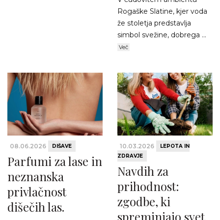
Rogaške Slatine, kjer voda
že stoletja predstavlja
simbol svežine, dobrega ...
Več
08.06.2026
10.03.2026
DIŠAVE
LEPOTA IN
ZDRAVJE
Parfumi za lase in
Navdih za
neznanska
prihodnost:
privlačnost
zgodbe, ki
dišečih las.
spreminjajo svet