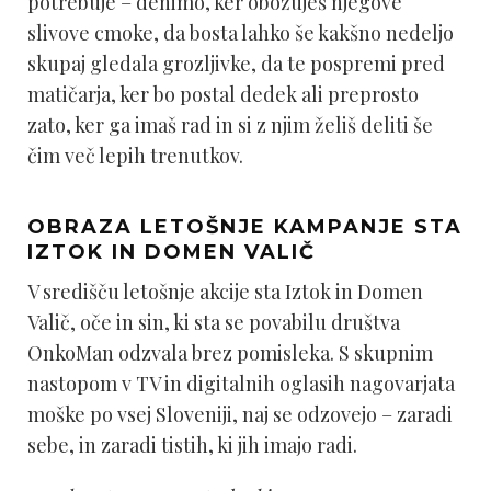
potrebuje – denimo, ker obožuješ njegove
slivove cmoke, da bosta lahko še kakšno nedeljo
skupaj gledala grozljivke, da te pospremi pred
matičarja, ker bo postal dedek ali preprosto
zato, ker ga imaš rad in si z njim želiš deliti še
čim več lepih trenutkov.
OBRAZA LETOŠNJE KAMPANJE STA
IZTOK IN DOMEN VALIČ
V središču letošnje akcije sta Iztok in Domen
Valič, oče in sin, ki sta se povabilu društva
OnkoMan odzvala brez pomisleka. S skupnim
nastopom v TV in digitalnih oglasih nagovarjata
moške po vsej Sloveniji, naj se odzovejo – zaradi
sebe, in zaradi tistih, ki jih imajo radi.