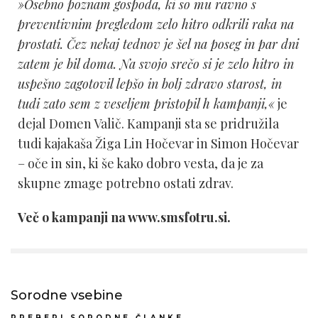
»Osebno poznam gospoda, ki so mu ravno s
preventivnim pregledom zelo hitro odkrili raka na
prostati. Čez nekaj tednov je šel na poseg in par dni
zatem je bil doma. Na svojo srečo si je zelo hitro in
uspešno zagotovil lepšo in bolj zdravo starost, in
tudi zato sem z veseljem pristopil h kampanji,«
je
dejal Domen Valič. Kampanji sta se pridružila
tudi kajakaša Žiga Lin Hočevar in Simon Hočevar
– oče in sin, ki še kako dobro vesta, da je za
skupne zmage potrebno ostati zdrav.
Več o kampanji na www.smsfotru.si.
Sorodne vsebine
PREBERI SORODNE ČLANKE