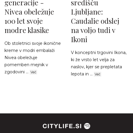
generacije -
središču
Nivea obeležuje
Ljubljane:
100 let svoje
Caudalie odslej
modre klasike
na voljo tudi v
Ikoni
Ob stoletnici svoje ikonične
kreme v modri embalaži
V konceptni trgovini Ikona,
Nivea obeležuje
ki že vrsto let velja za
pomemben mejnik v
naslov, kjer se prepletata
zgodovini ...
Več
lepota in ...
Več