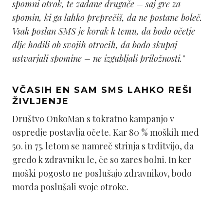
spomni otrok, te zadane drugače – saj gre za
spomin, ki ga lahko preprečiš, da ne postane boleč.
Vsak poslan SMS je korak k temu, da bodo očetje
dlje hodili ob svojih otrocih, da bodo skupaj
ustvarjali spomine – ne izgubljali priložnosti."
VČASIH EN SAM SMS LAHKO REŠI
ŽIVLJENJE
Društvo OnkoMan s tokratno kampanjo v
ospredje postavlja očete. Kar 80 % moških med
50. in 75. letom se namreč strinja s trditvijo, da
gredo k zdravniku le, če so zares bolni. In ker
moški pogosto ne poslušajo zdravnikov, bodo
morda poslušali svoje otroke.