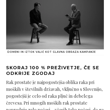
DOMENI IN IZTOK VALIČ KOT GLAVNA OBRAZA KAMPANJE
SKORAJ 100 % PREŽIVETJE, ČE SE
ODKRIJE ZGODAJ
Rak prostate je najpogostejša oblika raka pri
moških v številnih državah, vključno s Slovenijo,
pogostejši je celo od raka pljuč in debelega
črevesa. Pri mnogih moških rak prostate
napreduje zelo počasi – včasih tako počasi, da ga