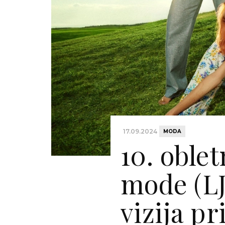
17.09.2024
MODA
10. oble
mode (LJ
vizija pr