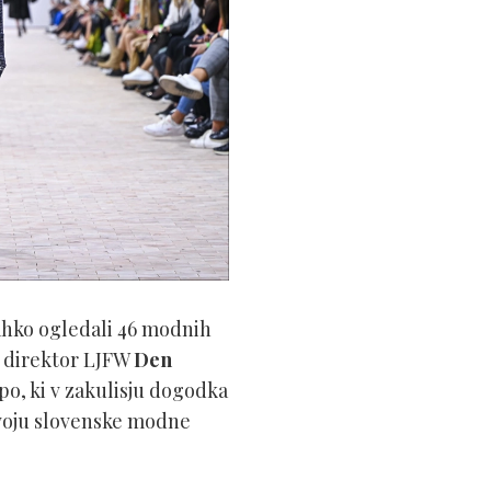
lahko ogledali 46 modnih
 direktor LJFW
Den
o, ki v zakulisju dogodka
zvoju slovenske modne