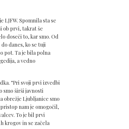
tje LJFW. Spomnila sta se
i ob prvi, takrat še
lo doseči to, kar smo. Od
do danes, ko se tuji
o pot. Ta je bila polna
agedija, a vedno
odka.
“
Pri svoji prvi izvedbi
 smo širši javnosti
a obrežje Ljubljanice smo
t pristop nam je omogočil,
cev. To je bil prvi
ih krogov in se začela