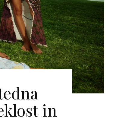
 tedna
klost in