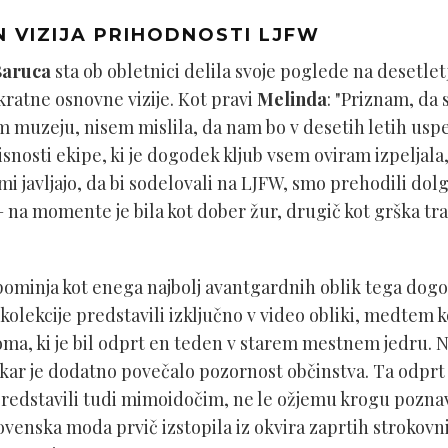
N VIZIJA PRIHODNOSTI LJFW
Baruca
sta ob obletnici delila svoje poglede na desetle
akratne osnovne vizije. Kot pravi
Melinda
: "Priznam, da s
em muzeju, nisem mislila, da nam bo v desetih letih uspe
nosti ekipe, ki je dogodek kljub vsem oviram izpeljala, 
ami javljajo, da bi sodelovali na LJFW, smo prehodili dolg
– na momente je bila kot dober žur, drugič kot grška tr
ominja kot enega najbolj avantgardnih oblik tega dog
lekcije predstavili izključno v video obliki, medtem ko
a, ki je bil odprt en teden v starem mestnem jedru. N
j, kar je dodatno povečalo pozornost občinstva. Ta odpr
edstavili tudi mimoidočim, ne le ožjemu krogu poznaval
lovenska moda prvič izstopila iz okvira zaprtih strokovn