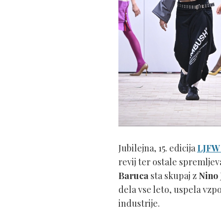
Jubilejna, 15. edicija
LJF
revij ter ostale spremlj
Baruca
sta skupaj z
Nino 
dela vse leto, uspela vz
industrije.