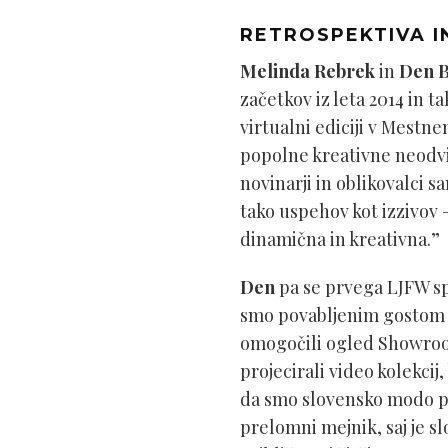
RETROSPEKTIVA I
Melinda Rebrek
in
Den 
začetkov iz leta 2014 in t
virtualni ediciji v Mestn
popolne kreativne neodvis
novinarji in oblikovalci s
tako uspehov kot izzivov 
dinamična in kreativna.”
Den
pa se prvega LJFW sp
smo povabljenim gostom ko
omogočili ogled Showroom
projecirali video kolekci
da smo slovensko modo pr
prelomni mejnik, saj je s