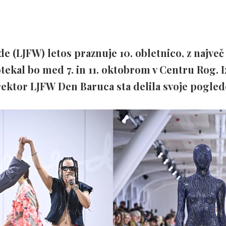
e (LJFW) letos praznuje 10. obletnico, z največ
otekal bo med 7. in 11. oktobrom v Centru Rog.
ektor LJFW Den Baruca sta delila svoje pogled