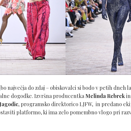
W
bo največja do zdaj – obiskovalci si bodo v petih dneh 
evalne dogodke. Izvršna producentka
Melinda Rebrek
in
Jagodic
, programsko direktorico LJFW, in predano ekip
postaviti platformo, ki ima zelo pomembno vlogo pri ra