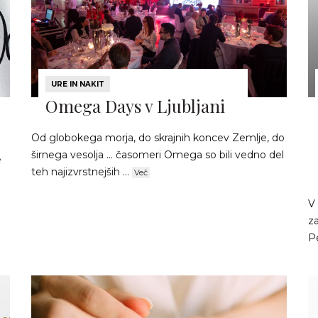
URE IN NAKIT
Omega Days v Ljubljani
Od globokega morja, do skrajnih koncev Zemlje, do
širnega vesolja ... časomeri Omega so bili vedno del
e
teh najizvrstnejših ...
Več
V
za
Pe