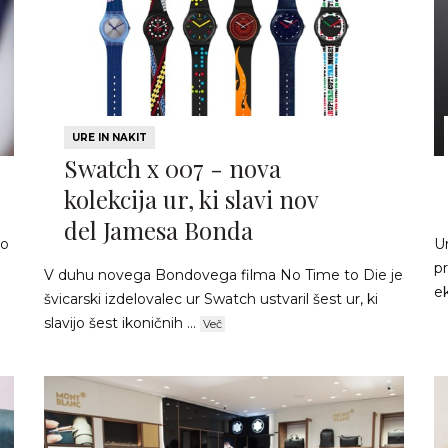
URE IN NAKIT
Swatch x 007 - nova
kolekcija ur, ki slavi nov
del Jamesa Bonda
mo
U
p
V duhu novega Bondovega filma No Time to Die je
e
švicarski izdelovalec ur Swatch ustvaril šest ur, ki
slavijo šest ikoničnih ...
Več