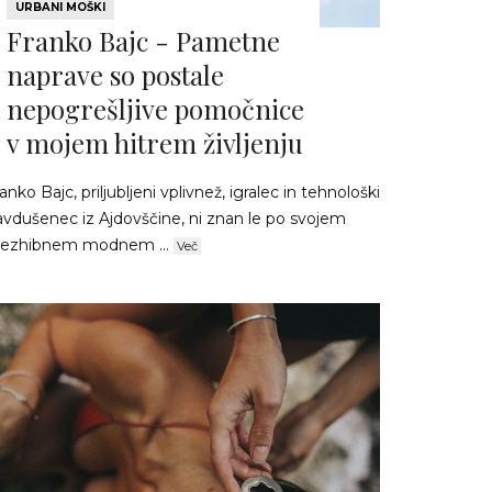
URBANI MOŠKI
Franko Bajc - Pametne
naprave so postale
nepogrešljive pomočnice
v mojem hitrem življenju
anko Bajc, priljubljeni vplivnež, igralec in tehnološki
avdušenec iz Ajdovščine, ni znan le po svojem
rezhibnem modnem ...
Več