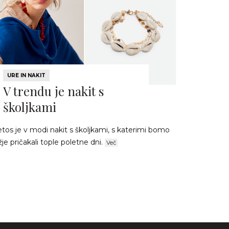
URE IN NAKIT
V trendu je nakit s
školjkami
tos je v modi nakit s školjkami, s katerimi bomo
žje pričakali tople poletne dni.
Več