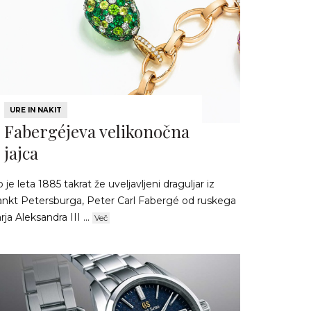
URE IN NAKIT
Fabergéjeva velikonočna
jajca
 je leta 1885 takrat že uveljavljeni draguljar iz
ankt Petersburga, Peter Carl Fabergé od ruskega
rja Aleksandra III ...
Več