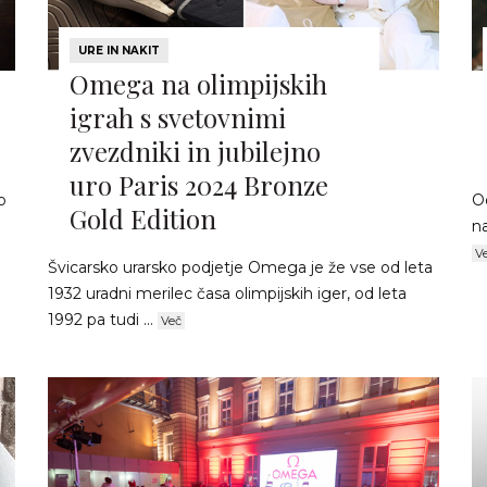
URE IN NAKIT
Omega na olimpijskih
igrah s svetovnimi
zvezdniki in jubilejno
uro Paris 2024 Bronze
o
Od
Gold Edition
na
V
Švicarsko urarsko podjetje Omega je že vse od leta
1932 uradni merilec časa olimpijskih iger, od leta
1992 pa tudi ...
Več