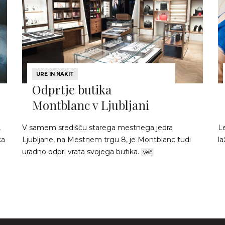
URE IN NAKIT
Odprtje butika
Montblanc v Ljubljani
,
V samem središču starega mestnega jedra
Le
ca
Ljubljane, na Mestnem trgu 8, je Montblanc tudi
la
uradno odprl vrata svojega butika.
Več