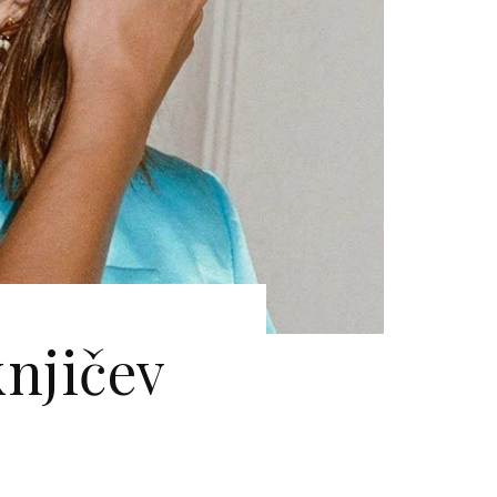
knjičev