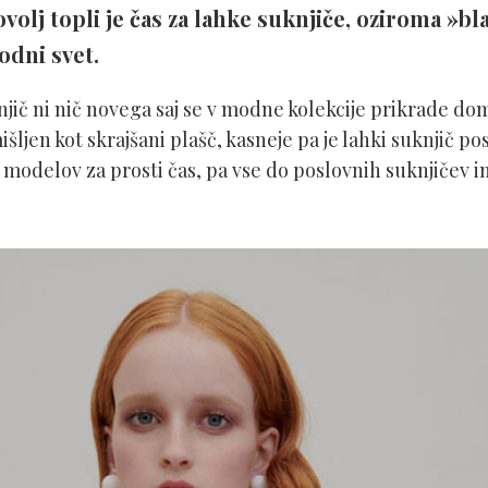
olj topli je čas za lahke suknjiče, oziroma »bla
odni svet.
njič ni nič novega saj se v modne kolekcije prikrade dom
išljen kot skrajšani plašč, kasneje pa je lahki suknjič p
 modelov za prosti čas, pa vse do poslovnih suknjičev i