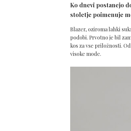
Ko dnevi postanejo dov
stoletje poimenuje m
Blazer, oziroma lahki suk
podobi. Prvotno je bil zam
kos za vse priložnosti. Od
visoke mode.