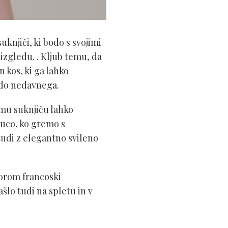
knjiči, ki bodo s svojimi
zgledu. . Kljub temu, da
n kos, ki ga lahko
lo do nedavnega.
emu suknjiču lahko
uco, ko gremo s
tudi z elegantno svileno
borom francoski
ašlo tudi na spletu in v