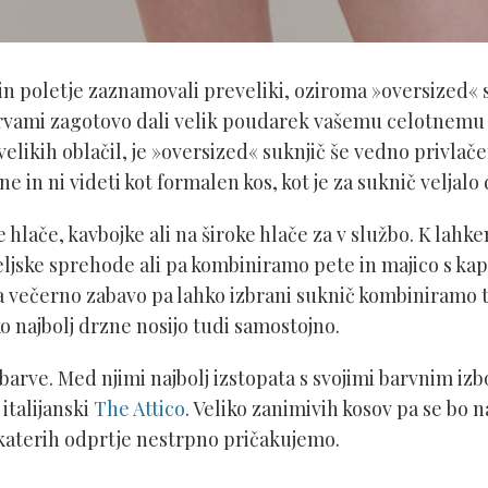
n poletje zaznamovali preveliki, oziroma »oversized« su
vami zagotovo dali velik poudarek vašemu celotnemu i
elikih oblačil, je »oversized« suknjič še vedno privlače
ne in ni videti kot formalen kos, kot je za suknič velja
 hlače, kavbojke ali na široke hlače za v službo. K lahk
jske sprehode ali pa kombiniramo pete in majico s kap
 Za večerno zabavo pa lahko izbrani suknič kombiniramo 
o najbolj drzne nosijo tudi samostojno.
arve. Med njimi najbolj izstopata s svojimi barvnim iz
 italijanski
The Attico
. Veliko zanimivih kosov pa se bo n
 katerih odprtje nestrpno pričakujemo.