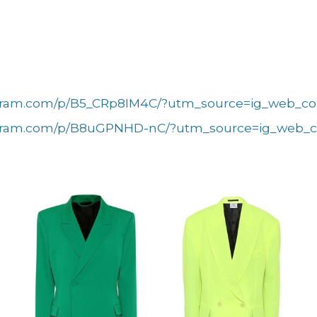
agram.com/p/B5_CRp8IM4C/?utm_source=ig_web_co
agram.com/p/B8uGPNHD-nC/?utm_source=ig_web_c