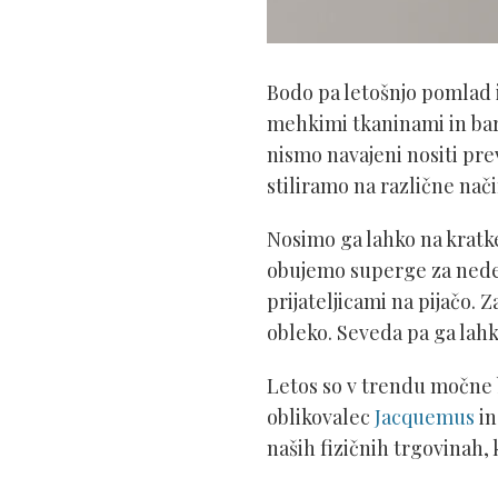
Bodo pa letošnjo pomlad i
mehkimi tkaninami in bar
nismo navajeni nositi prev
stiliramo na različne nači
Nosimo ga lahko na kratke
obujemo superge za nedel
prijateljicami na pijačo.
obleko. Seveda pa ga lahk
Letos so v trendu močne b
oblikovalec
Jacquemus
in
naših fizičnih trgovinah,