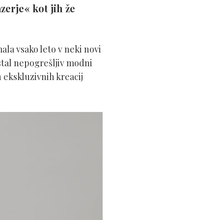
zerje« kot jih že
ala vsako leto v neki novi
ostal nepogrešljiv modni
n ekskluzivnih kreacij