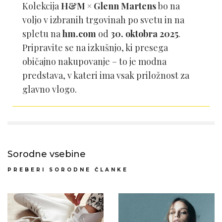
Kolekcija
H&M × Glenn Martens
bo na
voljo v izbranih trgovinah po svetu in na
spletu na
hm.com
od
30. oktobra 2025
.
Pripravite se na izkušnjo, ki presega
običajno nakupovanje – to je modna
predstava, v kateri ima vsak priložnost za
glavno vlogo.
Sorodne vsebine
PREBERI SORODNE ČLANKE