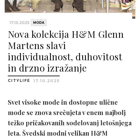
17.10.2025
MODA
Nova kolekcija H&M Glenn
Martens slavi
individualnost, duhovitost
in drzno izražanje
CITYLIFE
17.10.2025
Svet visoke mode in dostopne ulične
mode se znova srečujeta v enem najbolj
težko pričakovanih sodelovanj letošnjega
leta. Švedski modni velikan H&M