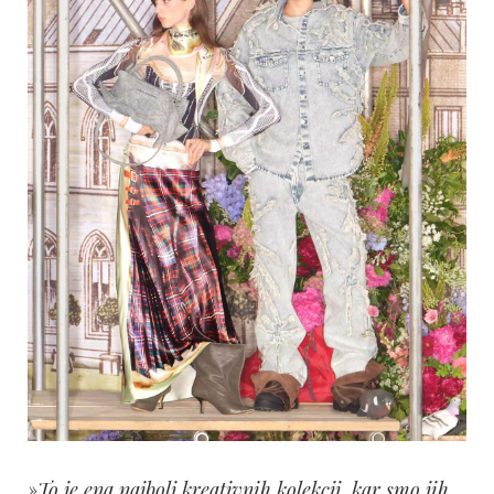
»To je ena najbolj kreativnih kolekcij, kar smo jih