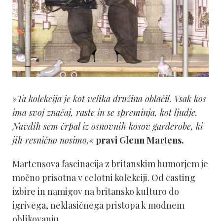
»Ta kolekcija je kot velika družina oblačil. Vsak kos
ima svoj značaj, raste in se spreminja, kot ljudje.
Navdih sem črpal iz osnovnih kosov garderobe, ki
jih resnično nosimo,«
pravi Glenn Martens.
Martensova fascinacija z britanskim humorjem je
močno prisotna v celotni kolekciji. Od casting
izbire in namigov na britansko kulturo do
igrivega, neklasičnega pristopa k modnem
oblikovanju.