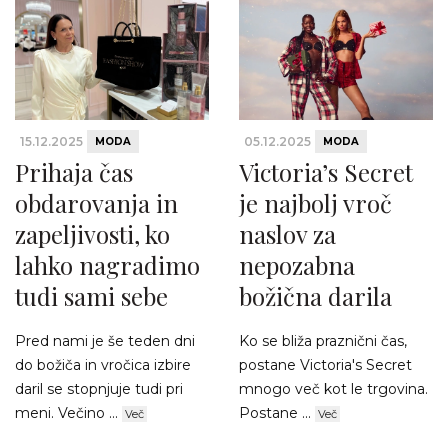
15.12.2025
05.12.2025
MODA
MODA
Prihaja čas
Victoria’s Secret
obdarovanja in
je najbolj vroč
zapeljivosti, ko
naslov za
lahko nagradimo
nepozabna
tudi sami sebe
božična darila
Pred nami je še teden dni
Ko se bliža praznični čas,
do božiča in vročica izbire
postane Victoria's Secret
daril se stopnjuje tudi pri
mnogo več kot le trgovina.
meni. Večino ...
Postane ...
Več
Več