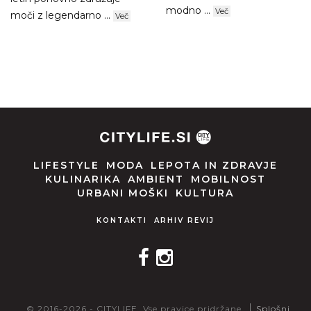
modno ...
Več
moči z legendarno ...
Več
LIFESTYLE
MODA
LEPOTA IN ZDRAVJE
KULINARIKA
AMBIENT
MOBILNOST
URBANI MOŠKI
KULTURA
KONTAKTI
ARHIV REVIJ
© 2016-2026 - CITYLIFE. Vse pravice pridržane.
Splošni