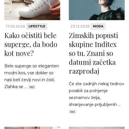
17.05.2026
23.12.2025
LIFESTYLE
MODA
Kako očistiti bele
Zimskih popusti
superge, da bodo
skupine Inditex
kot nove?
so tu. Znani so
datumi začetka
Bele superge so eleganten
razprodaj
modni kos, vse dokler so
naši beli čevlji novi in čisti.
Če ste zadnjih nekaj tednov
Zlahka se ...
Več
porabili za polnjenje
seznamov želja,
shranjevanje priljubljenih ...
Več