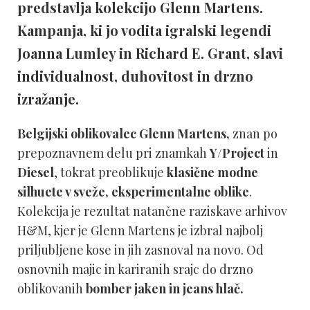
predstavlja kolekcijo Glenn Martens.
Kampanja, ki jo vodita igralski legendi
Joanna Lumley in Richard E. Grant, slavi
individualnost, duhovitost in drzno
izražanje.
Belgijski oblikovalec Glenn Martens,
znan po
prepoznavnem delu pri znamkah
Y/Project
in
Diesel
, tokrat preoblikuje
klasične modne
silhuete v sveže, eksperimentalne oblike
.
Kolekcija je rezultat natančne raziskave arhivov
H&M, kjer je Glenn Martens je izbral najbolj
priljubljene kose in jih zasnoval na novo. Od
osnovnih majic in kariranih srajc do drzno
oblikovanih
bomber jaken in jeans hlač.