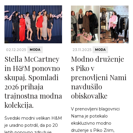
02.12.2025
23.11.2025
MODA
MODA
Stella McCartney
Modno druženje
in H&M ponovno
s Piko v
skupaj. Spomladi
prenovljeni Nami
2026 prihaja
navdušilo
trajnostna modna
obiskovalke
kolekcija.
V prenovljeni blagovnici
Nama je potekalo
Švedski modni velikan H&M
ekskluzivno modno
je uradno potrdil, da po 20
druženje s Piko Zrim,
letih ponovno združuje