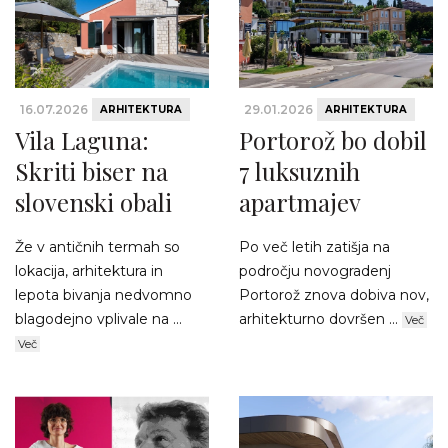
16.07.2026
29.01.2026
ARHITEKTURA
ARHITEKTURA
Vila Laguna:
Portorož bo dobil
Skriti biser na
7 luksuznih
slovenski obali
apartmajev
Že v antičnih termah so
Po več letih zatišja na
lokacija, arhitektura in
področju novogradenj
lepota bivanja nedvomno
Portorož znova dobiva nov,
blagodejno vplivale na ...
arhitekturno dovršen ...
Več
Več