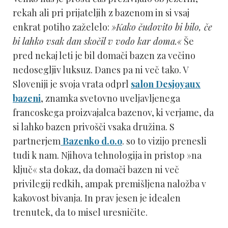
rekah ali pri prijateljih z bazenom in si vsaj
enkrat potiho zaželelo:
»
Kako čudovito bi bilo, če
bi lahko vsak dan skočil v vodo kar doma.
«
Še
pred nekaj leti je bil domači bazen za večino
nedosegljiv luksuz. Danes pa ni več tako. V
Sloveniji je svoja vrata odprl
salon Desjoyaux
bazeni
, znamka svetovno uveljavljenega
francoskega proizvajalca bazenov, ki verjame, da
si lahko bazen privošči vsaka družina. S
partnerjem
Bazenko d.o.o
. so to vizijo prenesli
tudi k nam. Njihova tehnologija in pristop »na
ključ« sta dokaz, da domači bazen ni več
privilegij redkih, ampak premišljena naložba v
kakovost bivanja. In prav jesen je idealen
trenutek, da to misel uresničite.