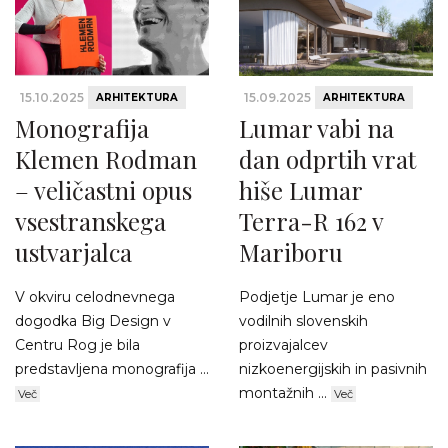
15.10.2025
15.09.2025
ARHITEKTURA
ARHITEKTURA
Monografija
Lumar vabi na
Klemen Rodman
dan odprtih vrat
– veličastni opus
hiše Lumar
vsestranskega
Terra-R 162 v
ustvarjalca
Mariboru
V okviru celodnevnega
Podjetje Lumar je eno
dogodka Big Design v
vodilnih slovenskih
Centru Rog je bila
proizvajalcev
predstavljena monografija ...
nizkoenergijskih in pasivnih
montažnih ...
Več
Več