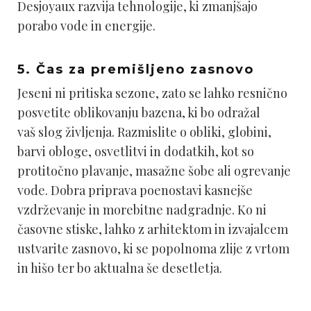
Desjoyaux razvija tehnologije, ki zmanjšajo
porabo vode in energije.
5. Čas za premišljeno zasnovo
Jeseni ni pritiska sezone, zato se lahko resnično
posvetite oblikovanju bazena, ki bo odražal
vaš slog življenja. Razmislite o obliki, globini,
barvi obloge, osvetlitvi in dodatkih, kot so
protitočno plavanje, masažne šobe ali ogrevanje
vode. Dobra priprava poenostavi kasnejše
vzdrževanje in morebitne nadgradnje. Ko ni
časovne stiske, lahko z arhitektom in izvajalcem
ustvarite zasnovo, ki se popolnoma zlije z vrtom
in hišo ter bo aktualna še desetletja.