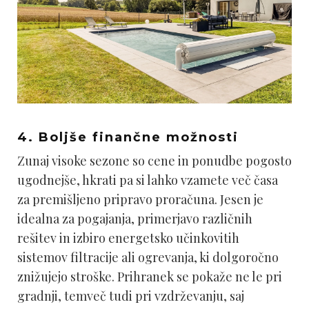
4. Boljše finančne možnosti
Zunaj visoke sezone so cene in ponudbe pogosto
ugodnejše, hkrati pa si lahko vzamete več časa
za premišljeno pripravo proračuna. Jesen je
idealna za pogajanja, primerjavo različnih
rešitev in izbiro energetsko učinkovitih
sistemov filtracije ali ogrevanja, ki dolgoročno
znižujejo stroške. Prihranek se pokaže ne le pri
gradnji, temveč tudi pri vzdrževanju, saj