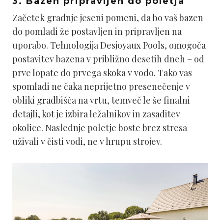
3. Bazen pripravljen do poletja
Začetek gradnje jeseni pomeni, da bo vaš bazen
do pomladi že postavljen in pripravljen na
uporabo. Tehnologija Desjoyaux Pools, omogoča
postavitev bazena v približno desetih dneh – od
prve lopate do prvega skoka v vodo. Tako vas
spomladi ne čaka neprijetno presenečenje v
obliki gradbišča na vrtu, temveč le še finalni
detajli, kot je izbira ležalnikov in zasaditev
okolice. Naslednje poletje boste brez stresa
uživali v čisti vodi, ne v hrupu strojev.