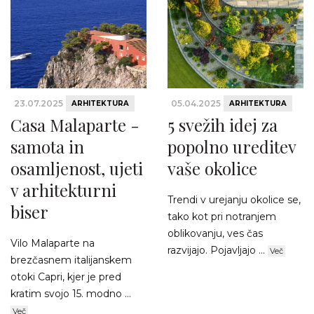
23.07.2025
05.04.2025
ARHITEKTURA
ARHITEKTURA
Casa Malaparte -
5 svežih idej za
samota in
popolno ureditev
osamljenost, ujeti
vaše okolice
v arhitekturni
Trendi v urejanju okolice se,
biser
tako kot pri notranjem
oblikovanju, ves čas
Vilo Malaparte na
razvijajo. Pojavljajo ...
Več
brezčasnem italijanskem
otoki Capri, kjer je pred
kratim svojo 15. modno ...
Več