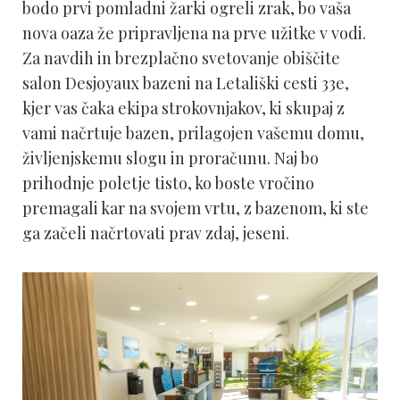
bodo prvi pomladni žarki ogreli zrak, bo vaša
nova oaza že pripravljena na prve užitke v vodi.
Za navdih in brezplačno svetovanje obiščite
salon Desjoyaux bazeni na Letališki cesti 33e,
kjer vas čaka ekipa strokovnjakov, ki skupaj z
vami načrtuje bazen, prilagojen vašemu domu,
življenjskemu slogu in proračunu. Naj bo
prihodnje poletje tisto, ko boste vročino
premagali kar na svojem vrtu, z bazenom, ki ste
ga začeli načrtovati prav zdaj, jeseni.