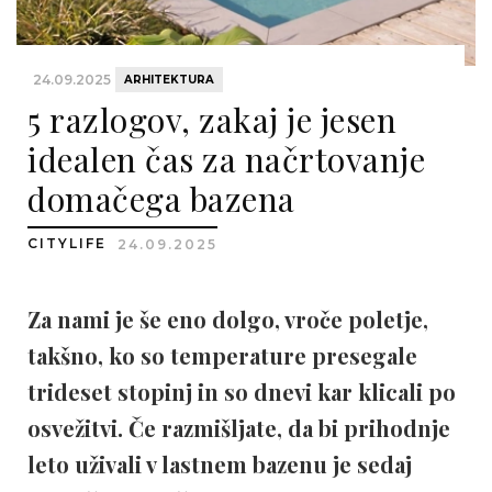
24.09.2025
ARHITEKTURA
5 razlogov, zakaj je jesen
idealen čas za načrtovanje
domačega bazena
CITYLIFE
24.09.2025
Za nami je še eno dolgo, vroče poletje,
takšno, ko so temperature presegale
trideset stopinj in so dnevi kar klicali po
osvežitvi. Če razmišljate, da bi prihodnje
leto uživali v lastnem bazenu je sedaj