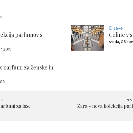
NE
Dišave
lekcija parfumov s
Celine v s
sreda, 06. n
r 2019
ex parfumi za ženske in
019
EK
NA
parfumi za lase
Zara - nova kolekcija pa