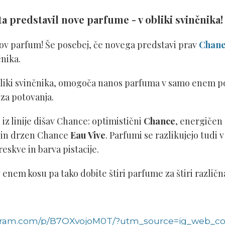
ta predstavil nove parfume - v obliki svinčnika!
nov parfum! Še posebej, če novega predstavi prav
Chane
čnika.
bliki svinčnika, omogoča nanos parfuma v samo enem p
 za potovanja.
 iz linije dišav Chance: optimistični
Chance
, energičen
e
in drzen Chance
Eau Vive
. Parfumi se razlikujejo tudi 
eskve in barva pistacije.
v enem kosu pa tako dobite štiri parfume za štiri različ
agram.com/p/B7OXvojoM0T/?utm_source=ig_web_co