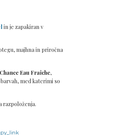
l
in je zapakiran v
otegu, majhna in priročna
Chance Eau Fraîche
,
v barvah, med katerimi so
na razpoloženja.
py_link