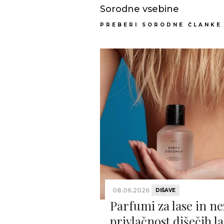
Sorodne vsebine
PREBERI SORODNE ČLANKE
08.06.2026
DIŠAVE
Parfumi za lase in n
privlačnost dišečih la