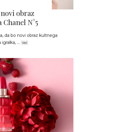
 novi obraz
 Chanel N°5
a, da bo novi obraz kultnega
gralka, ...
Več