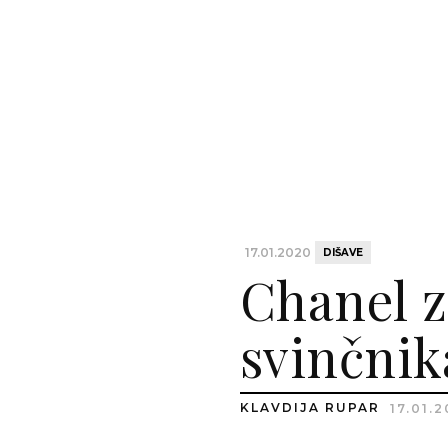
17.01.2020
DIŠAVE
Chanel z
svinčnik
KLAVDIJA RUPAR
17.01.