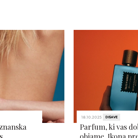
18.10.2025
DIŠAVE
eznanska
Parfum, ki vas d
s.
objame. Ikona pr