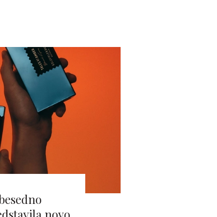
obesedno
edstavila novo