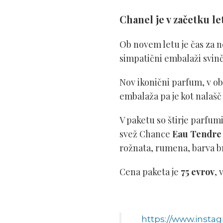
Chanel je v začetku le
Ob novem letu je čas za 
simpatični embalaži svin
Nov ikonični parfum, v o
embalaža pa je kot nalašč
V paketu so štirje parfumi
svež Chance
Eau Tendr
rožnata, rumena, barva br
Cena paketa je
75 evrov
, 
https://www.inst