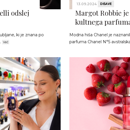
13.09.2024
DIŠAVE
lli odslej
Margot Robbie je
kultnega parfuma
ubljane, ki je znana po
Modna hiša Chanel je naznanil
.
parfuma Chanel N°5 avstralska i
Več