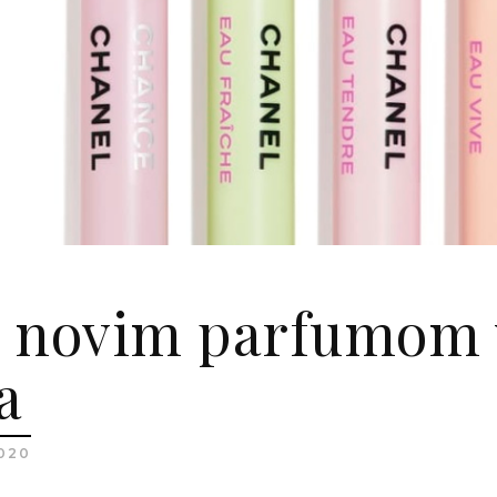
 novim parfumom v
a
2020