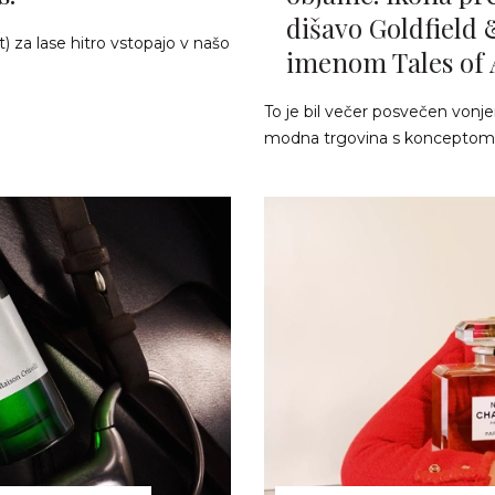
dišavo Goldfield 
) za lase hitro vstopajo v našo
imenom Tales of
To je bil večer posvečen vonjem
modna trgovina s konceptom v