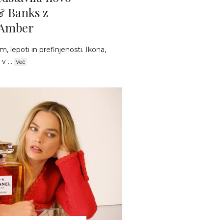
& Banks z
 Amber
, lepoti in prefinjenosti. Ikona,
 ...
Več