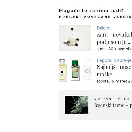
Mogoče te zanima tudi?
PREBERI POVEZANE VSEBI
Dišave
Zara - nova ko
podpisom Jo ...
sreda, 20. novembe
Lepota in zdravje
Najboljši unis
moške
sobota, 16. marec 2
PREJŠNJI ČLAN
Jesenski trend - 