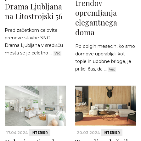
trendov
Drama Ljubljana
opremljanja
na Litostrojski 56
elegantnega
doma
Pred začetkom celovite
prenove stavbe SNG
Drama Ljubljana v središču
Po dolgih mesecih, ko smo
mesta se je celotno ...
Več
domove uporabljali kot
tople in udobne brloge, je
prišel čas, da ...
Več
17.04.2024
20.03.2024
INTERIER
INTERIER