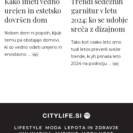
Kako imeti vedno
Trendi sedežnih
urejen in estetsko
garnitur v letu
dovršen dom
2024: ko se udobje
sreča z dizajnom
Noben dom ni popoln, kljub
temu pa obstajajo domovi,
Tako kot vsako leto smo
ki so vedno videti urejeno in
tudi letos preverili sveže
enostavno ...
Več
trende, ki jih prinaša leto
2024 na področju ...
Več
LIFESTYLE
MODA
LEPOTA IN ZDRAVJE