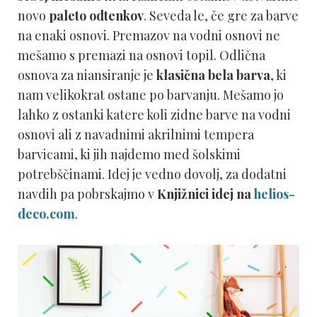
novo
paleto odtenkov
. Seveda le, če gre za barve
na enaki osnovi. Premazov na vodni osnovi ne
mešamo s premazi na osnovi topil. Odlična
osnova za niansiranje je
klasična bela barva
, ki
nam velikokrat ostane po barvanju. Mešamo jo
lahko z ostanki katere koli zidne barve na vodni
osnovi ali z navadnimi akrilnimi tempera
barvicami, ki jih najdemo med šolskimi
potrebščinami. Idej je vedno dovolj, za dodatni
navdih pa pobrskajmo v
Knjižnici idej
na
helios-
deco.com
.