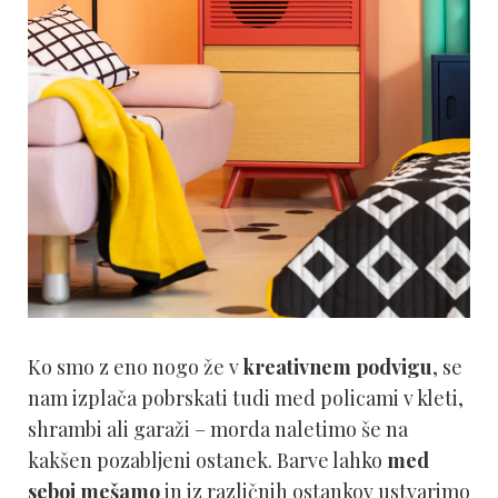
Ko smo z eno nogo že v
kreativnem podvigu
, se
nam izplača pobrskati tudi med policami v kleti,
shrambi ali garaži – morda naletimo še na
kakšen pozabljeni ostanek. Barve lahko
med
seboj mešamo
in iz različnih ostankov ustvarimo