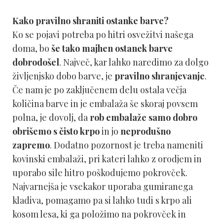
Kako pravilno shraniti ostanke barve?
Ko se pojavi potreba po hitri osvežitvi našega
doma, bo
še tako majhen ostanek barve
dobrodošel
. Največ, kar lahko naredimo za dolgo
življenjsko dobo barve, je
pravilno shranjevanje
.
Če nam je po zaključenem delu ostala večja
količina barve in je embalaža še skoraj povsem
polna, je dovolj, da
rob embalaže samo dobro
obrišemo s čisto krpo
in jo
neprodušno
zapremo
. Dodatno pozornost je treba nameniti
kovinski embalaži, pri kateri lahko z orodjem in
uporabo sile hitro poškodujemo pokrovček.
Najvarnejša je vsekakor uporaba gumiranega
kladiva, pomagamo pa si lahko tudi s krpo ali
kosom lesa, ki ga položimo na pokrovček in