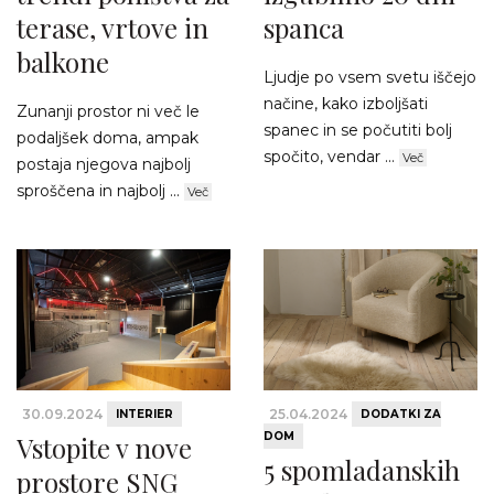
terase, vrtove in
spanca
balkone
Ljudje po vsem svetu iščejo
načine, kako izboljšati
Zunanji prostor ni več le
spanec in se počutiti bolj
podaljšek doma, ampak
spočito, vendar ...
Več
postaja njegova najbolj
sproščena in najbolj ...
Več
30.09.2024
25.04.2024
INTERIER
DODATKI ZA
DOM
Vstopite v nove
5 spomladanskih
prostore SNG