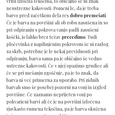
vrhu izločila tekočina, to običajno še ni znak
neustrezne kakovosti. Pomeni le, da je treba
barvo pred začetkom dela res
dobro premešati
.
Če je barva na površini ali ob robu zasušena in so
pri odpiranju s pokrova vanjo padli zasušeni
koščki, jo lahko brez težav
precedimo
. Tudi
pločevinka z napihnjenim pokrovom še ni razlog
za skrb, potrebne je le nekaj previdnosti pri
odpiranju, barva sama pa je običajno še vedno
ustrezne kakovosti. Če v njej opazimo grudice ali
če se pri mešanju zgoščuje, pa je to znak, da
barva ni več primerna za uporabo. Pri zidnih
barvah smo še posebej pozorni na vonj in izgled
površine. Če zaznamo neprijeten vonj po
pokvarjeni barvi ali če je na površini izločena
rjavkasto rumena tekočina, pa je barva okužena