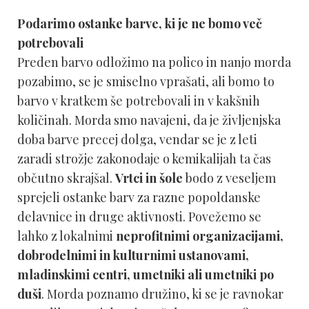
Podarimo ostanke barve, ki je ne bomo več
potrebovali
Preden barvo odložimo na polico in nanjo morda
pozabimo, se je smiselno vprašati, ali bomo to
barvo v kratkem še potrebovali in v kakšnih
količinah. Morda smo navajeni, da je življenjska
doba barve precej dolga, vendar se je z leti
zaradi strožje zakonodaje o kemikalijah ta čas
občutno skrajšal.
Vrtci in šole
bodo z veseljem
sprejeli ostanke barv za razne popoldanske
delavnice in druge aktivnosti. Povežemo se
lahko z lokalnimi
neprofitnimi organizacijami,
dobrodelnimi in kulturnimi ustanovami,
mladinskimi centri, umetniki ali umetniki po
duši
. Morda poznamo družino, ki se je ravnokar