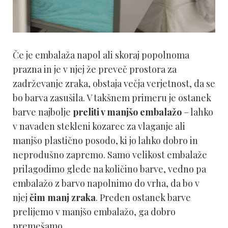
Če je embalaža napol ali skoraj popolnoma
prazna in je v njej že preveč prostora za
zadrževanje zraka, obstaja večja verjetnost, da se
bo barva zasušila. V takšnem primeru je ostanek
barve najbolje
preliti v manjšo embalažo
– lahko
v navaden stekleni kozarec za vlaganje ali
manjšo plastično posodo, ki jo lahko dobro in
neprodušno zapremo. Samo velikost embalaže
prilagodimo glede na količino barve, vedno pa
embalažo z barvo napolnimo do vrha, da bo v
njej
čim manj zraka
. Preden ostanek barve
prelijemo v manjšo embalažo, ga dobro
premešamo.