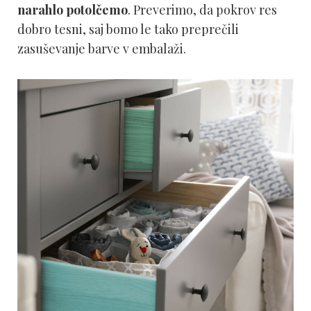
narahlo potolčemo
. Preverimo, da pokrov res
dobro tesni, saj bomo le tako preprečili
zasuševanje barve v embalaži.