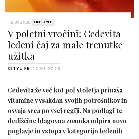
12.05.2026
LIFESTYLE
V poletni vročini: Cedevita
ledeni čaj za male trenutke
užitka
CITYLIFE
12.05.2026
Cedevita že več kot pol stoletja prinaša
vitamine v vsakdan svojih potrošnikov in
osvaja srca po vsej regiji. Na podlagi te
dediščine blagovna znamka odpira novo
poglavje in vstopa v kategorijo ledenih