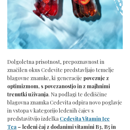
Dolgoletna prisotnost, prepoznavnost in
značilen okus Cedevite predstavljajo temelje
blagovne znamke, ki generacije
povezuje z
optimizmom, s povezanostjo in z majhnimi
trenutki uživanja
. Na podlagi te dediščine
blagovna znamka Cedevita odpira novo poglavje
in vstopa v kategorijo ledenih čajev s
predstavitvijo izdelka
Cedevita Vitamin Ice
Tea
– ledeni čaj z dodanimi vitamini B3, B5 in