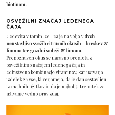
biotinom.
OSVEŽILNI ZNAČAJ LEDENEGA
ČAJA
Cedevita Vitamin Ice Tea je na voljo v
dveh
neustavljivo svežih citrusnih okusih – breskev &
limona ter gozdni sadeži & limona
.
Prepoznaven okus se naravno prepleta z
osvežilnim značajem ledenega čaja in
edinstveno kombinacjo vitaminov, kar ustvarja
izdelek za vse, ki verjamejo, da je dan sestavljen
iz majhnih užitkov in da je najboljši trenutek za
uživanje vedno prav zdaj.