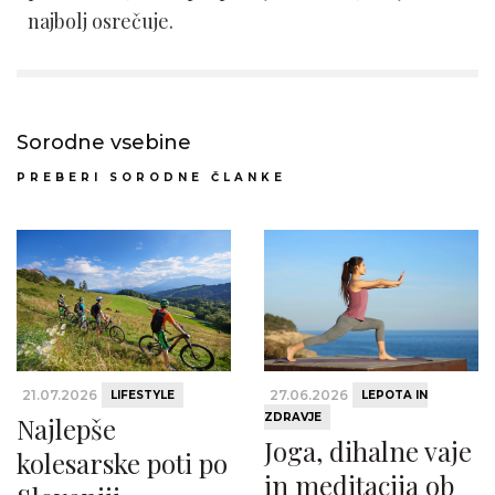
najbolj osrečuje.
Sorodne vsebine
PREBERI SORODNE ČLANKE
21.07.2026
27.06.2026
LIFESTYLE
LEPOTA IN
ZDRAVJE
Najlepše
Joga, dihalne vaje
kolesarske poti po
in meditacija ob