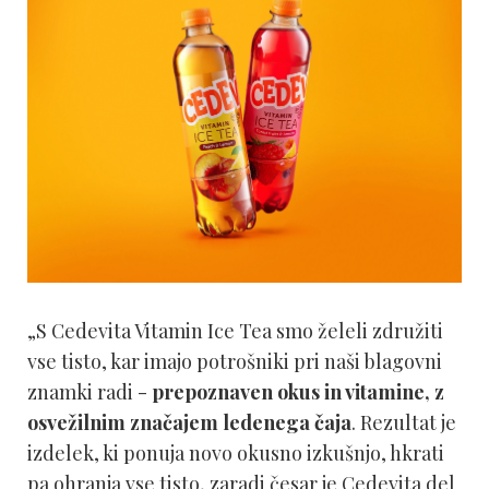
„S Cedevita Vitamin Ice Tea smo želeli združiti
vse tisto, kar imajo potrošniki pri naši blagovni
znamki radi -
prepoznaven okus in vitamine, z
osvežilnim značajem ledenega čaja
. Rezultat je
izdelek, ki ponuja novo okusno izkušnjo, hkrati
pa ohranja vse tisto, zaradi česar je Cedevita del