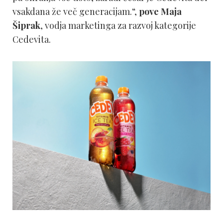
vsakdana že več generacijam.“,
pove Maja
Šiprak
, vodja marketinga za razvoj kategorije
Cedevita.