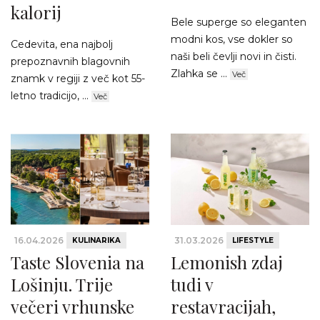
kalorij
Bele superge so eleganten
modni kos, vse dokler so
Cedevita, ena najbolj
naši beli čevlji novi in čisti.
prepoznavnih blagovnih
Zlahka se ...
Več
znamk v regiji z več kot 55-
letno tradicijo, ...
Več
16.04.2026
31.03.2026
KULINARIKA
LIFESTYLE
Taste Slovenia na
Lemonish zdaj
Lošinju. Trije
tudi v
večeri vrhunske
restavracijah,