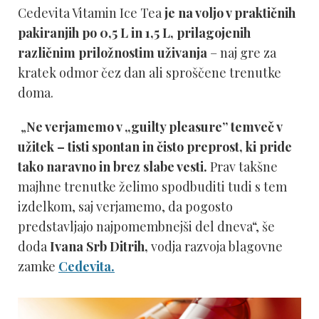
Cedevita Vitamin Ice Tea
je na voljo v praktičnih
pakiranjih po 0,5 L in 1,5 L, prilagojenih
različnim priložnostim uživanja
– naj gre za
kratek odmor čez dan ali sproščene trenutke
doma.
„
Ne verjamemo v „guilty pleasure” temveč v
užitek – tisti spontan in čisto preprost, ki pride
tako naravno in brez slabe vesti.
Prav takšne
majhne trenutke želimo spodbuditi tudi s tem
izdelkom, saj verjamemo, da pogosto
predstavljajo najpomembnejši del dneva“, še
doda
Ivana Srb Ditrih,
vodja razvoja blagovne
zamke
Cedevita.