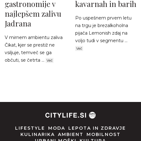
gastronomije v
kavarnah in barih
najlepšem zalivu
Po uspešnem prvem letu
Jadrana
na trgu je brezalkoholna
pijača Lemonish zdaj na
V mirnem ambientu zaliva
voljo tudi v segmentu ...
Čikat, kjer se prestiž ne
Več
vsiljuje, temveč se ga
občuti, se četrta ...
Več
LIFESTYLE
MODA
LEPOTA IN ZDRAVJE
KULINARIKA
AMBIENT
MOBILNOST
URBANI MOŠKI
KULTURA