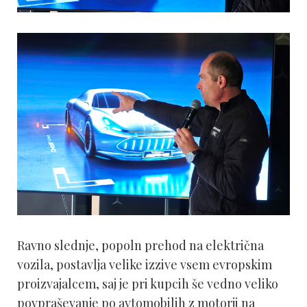
Ravno slednje, popoln prehod na električna
vozila, postavlja velike izzive vsem evropskim
proizvajalcem, saj je pri kupcih še vedno veliko
povpraševanje po avtomobilih z motorji na