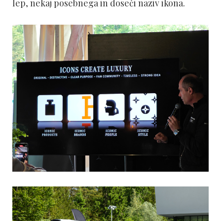
lep, nekaj posebnega in doseči naziv ikona.