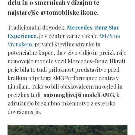
delu in o smernicah v dizajnu te
najstarejše avtomobilske ikone.
Tradicionalni dogodek,
Mercedes-Benz Star
Experience
, je v center varne vožnje
AMZS na
Vranskem,
privabil številne stranke in
potencialne kupce, da v živo vidijo in preizkusijo
najnovejše modele vozil Mercedes-Benz. Hkrati
pa je bila to tudi priložnost predstavitve pred
kratkim odprtega AMG Performance centra v
Ljubljani. Tako so bili obiskovalcem na ogled in
preizkus tudi
najzmogljivejši modeli AMG
, ki
združujejo brezhibno inženirstvo z estetsko
dovršenostjo.