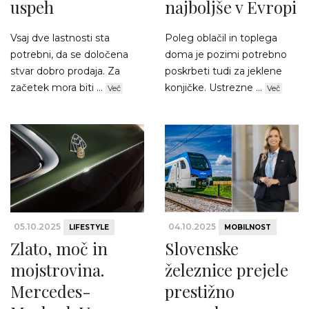
uspeh
najboljše v Evropi
Vsaj dve lastnosti sta
Poleg oblačil in toplega
potrebni, da se določena
doma je pozimi potrebno
stvar dobro prodaja. Za
poskrbeti tudi za jeklene
začetek mora biti ...
konjičke. Ustrezne ...
Več
Več
05.10.2025
04.10.2025
LIFESTYLE
MOBILNOST
Zlato, moč in
Slovenske
mojstrovina.
železnice prejele
Mercedes-
prestižno