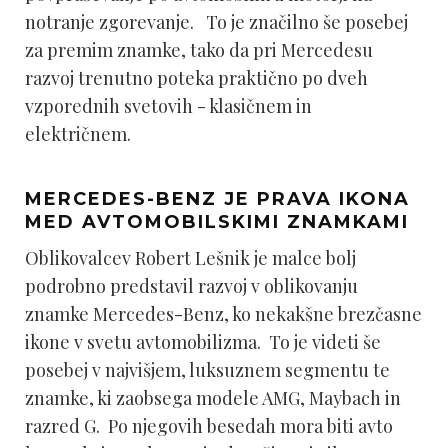
notranje zgorevanje. To je značilno še posebej
za premim znamke, tako da pri Mercedesu
razvoj trenutno poteka praktično po dveh
vzporednih svetovih - klasičnem in
električnem.
MERCEDES-BENZ JE PRAVA IKONA
MED AVTOMOBILSKIMI ZNAMKAMI
Oblikovalcev Robert Lešnik je malce bolj
podrobno predstavil razvoj v oblikovanju
znamke Mercedes-Benz, ko nekakšne brezčasne
ikone v svetu avtomobilizma. To je videti še
posebej v najvišjem, luksuznem segmentu te
znamke, ki zaobsega modele AMG, Maybach in
razred G. Po njegovih besedah mora biti avto