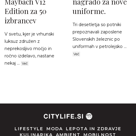
Maybach V12
nagrado za nove
Edition za 50
uniforme.
izbrancev
Tri desetletja so potniki
prepoznavali zaposlene
V svetu, kjer je vrhunski
Slovenskih železnic po
luksuz združen z
uniformah v petrolejsko ...
neprekosljivo močjo in
Več
ročno izdelavo, nastane
nekaj ...
Več
LIFESTYLE
MODA
LEPOTA IN ZDRAVJE
KULINARIKA
AMBIENT
MOBILNOST