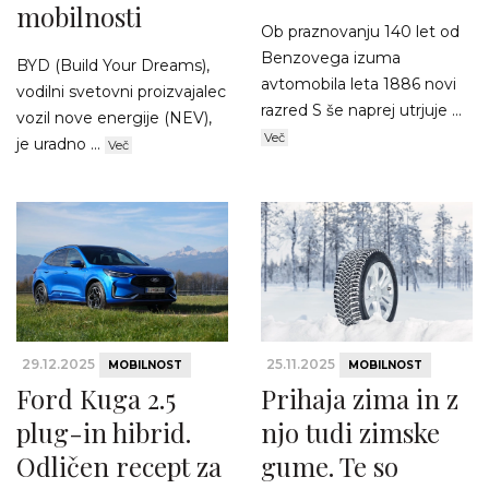
mobilnosti
Ob praznovanju 140 let od
Benzovega izuma
BYD (Build Your Dreams),
avtomobila leta 1886 novi
vodilni svetovni proizvajalec
razred S še naprej utrjuje ...
vozil nove energije (NEV),
Več
je uradno ...
Več
29.12.2025
25.11.2025
MOBILNOST
MOBILNOST
Ford Kuga 2.5
Prihaja zima in z
plug-in hibrid.
njo tudi zimske
Odličen recept za
gume. Te so