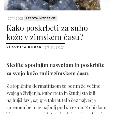
27.11.2021
LEPOTA IN ZDRAVJE
Kako poskrbeti za suho
kožo v zimskem času?
KLAVDIJA RUPAR
27.11.2021
Sledite spodnjim nasvetom in poskrbite
za svojo kožo tudi v zimskem času.
Z atopičnim dermatitisom se borim že večino
svojega življenja. Puberteta in študij sta bili
najhujši fazi, saj gre takrat telo čez največje
spremembe in je najbolj pod stresom. Z obiskom