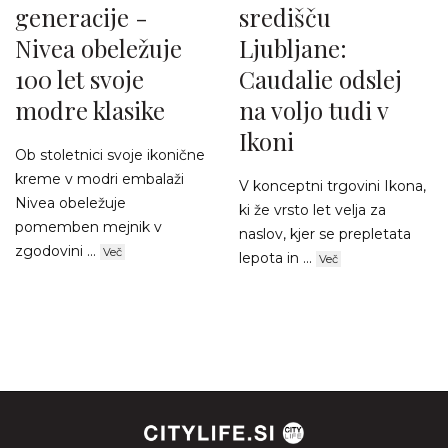
generacije -
središču
Nivea obeležuje
Ljubljane:
100 let svoje
Caudalie odslej
modre klasike
na voljo tudi v
Ikoni
Ob stoletnici svoje ikonične
kreme v modri embalaži
V konceptni trgovini Ikona,
Nivea obeležuje
ki že vrsto let velja za
pomemben mejnik v
naslov, kjer se prepletata
zgodovini ...
Več
lepota in ...
Več