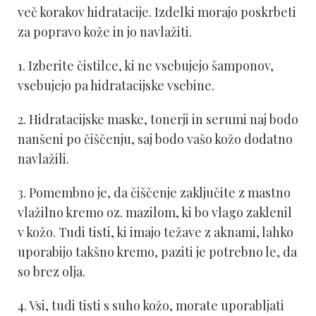
več korakov hidratacije. Izdelki morajo poskrbeti
za popravo kože in jo navlažiti.
1. Izberite čistilce, ki ne vsebujejo šamponov,
vsebujejo pa hidratacijske vsebine.
2. Hidratacijske maske, tonerji in serumi naj bodo
nanšeni po čiščenju, saj bodo vašo kožo dodatno
navlažili.
3. Pomembno je, da čiščenje zaključite z mastno
vlažilno kremo oz. mazilom, ki bo vlago zaklenil
v kožo. Tudi tisti, ki imajo težave z aknami, lahko
uporabijo takšno kremo, paziti je potrebno le, da
so brez olja.
4. Vsi, tudi tisti s suho kožo, morate uporabljati