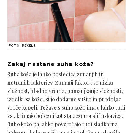
FOTO: PEXELS
Zakaj nastane suha koža?
Suha koža je lahko posledica zunanjih in
notranjih faktorjev. Zunanji faktorji so nizka
vlažnost, hladno vreme, pomanjkanje vlažnosti,
izdelki za kožo, ki jo dodatno sušijo in predolge
vroče kopeli. Težave s suho kožo imajo lahko tudi
vsi, ki imajo bolezni kot sta eczema ali luskavica.
Suho kožo pa lahko povzročajo tudi sladkorna
bolezen, bolezen ščitnice in določena zdravila.