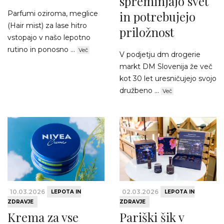
spreminjajo svet
in potrebujejo
Parfumi oziroma, meglice
(Hair mist) za lase hitro
priložnost
vstopajo v našo lepotno
rutino in ponosno ...
Več
V podjetju dm drogerie
markt DM Slovenija že več
kot 30 let uresničujejo svojo
družbeno ...
Več
10.03.2026
02.03.2026
LEPOTA IN
LEPOTA IN
ZDRAVJE
ZDRAVJE
Krema za vse
Pariški šik v