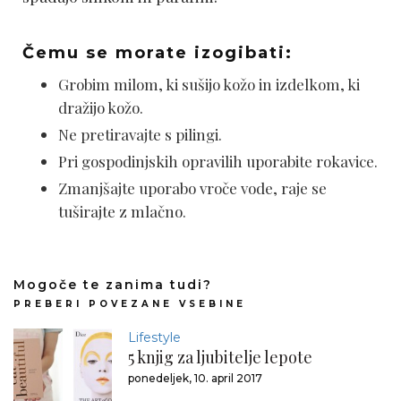
Čemu se morate izogibati:
Grobim milom, ki sušijo kožo in izdelkom, ki
dražijo kožo.
Ne pretiravajte s pilingi.
Pri gospodinjskih opravilih uporabite rokavice.
Zmanjšajte uporabo vroče vode, raje se
tuširajte z mlačno.
Mogoče te zanima tudi?
PREBERI POVEZANE VSEBINE
Lifestyle
5 knjig za ljubitelje lepote
ponedeljek, 10. april 2017