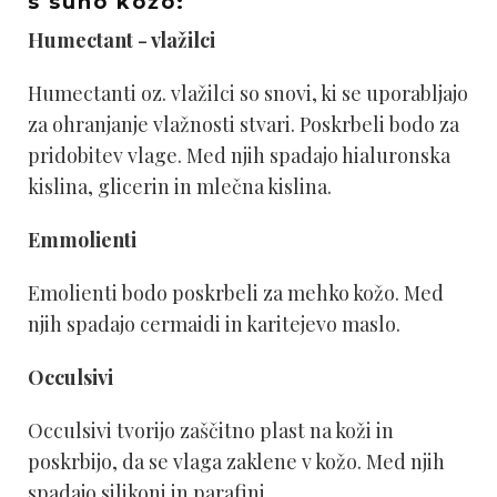
s suho kožo:
Humectant - vlažilci
Humectanti oz. vlažilci so snovi, ki se uporabljajo
za ohranjanje vlažnosti stvari. Poskrbeli bodo za
pridobitev vlage. Med njih spadajo hialuronska
kislina, glicerin in mlečna kislina.
Emmolienti
Emolienti bodo poskrbeli za mehko kožo. Med
njih spadajo cermaidi in karitejevo maslo.
Occulsivi
Occulsivi tvorijo zaščitno plast na koži in
poskrbijo, da se vlaga zaklene v kožo. Med njih
spadajo silikoni in parafini.