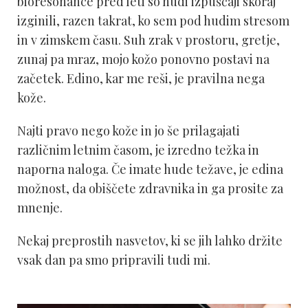
bioresonance pred leti so hudi izpuščaji skoraj
izginili, razen takrat, ko sem pod hudim stresom
in v zimskem času. Suh zrak v prostoru, gretje,
zunaj pa mraz, mojo kožo ponovno postavi na
začetek. Edino, kar me reši, je pravilna nega
kože.
Najti pravo nego kože in jo še prilagajati
različnim letnim časom, je izredno težka in
naporna naloga. Če imate hude težave, je edina
možnost, da obiščete zdravnika in ga prosite za
mnenje.
Nekaj preprostih nasvetov, ki se jih lahko držite
vsak dan pa smo pripravili tudi mi.