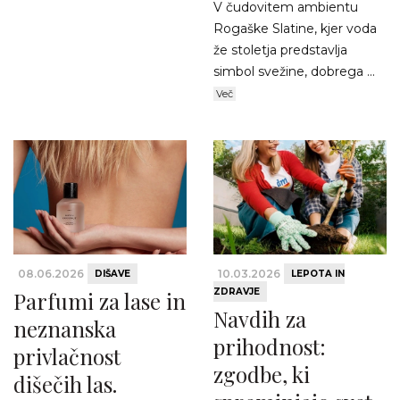
V čudovitem ambientu
Rogaške Slatine, kjer voda
že stoletja predstavlja
simbol svežine, dobrega ...
Več
08.06.2026
10.03.2026
DIŠAVE
LEPOTA IN
ZDRAVJE
Parfumi za lase in
Navdih za
neznanska
prihodnost:
privlačnost
zgodbe, ki
dišečih las.