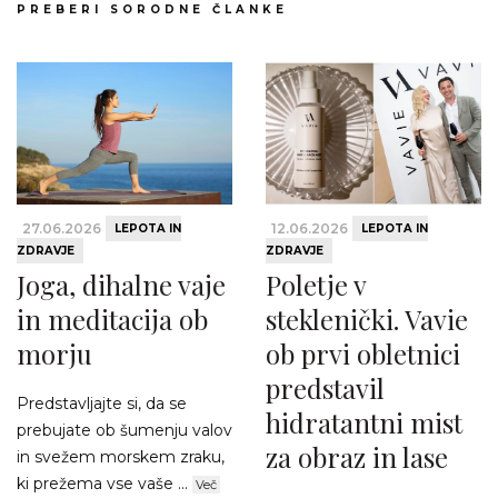
PREBERI SORODNE ČLANKE
27.06.2026
12.06.2026
LEPOTA IN
LEPOTA IN
ZDRAVJE
ZDRAVJE
Joga, dihalne vaje
Poletje v
in meditacija ob
steklenički. Vavie
morju
ob prvi obletnici
predstavil
Predstavljajte si, da se
hidratantni mist
prebujate ob šumenju valov
za obraz in lase
in svežem morskem zraku,
ki prežema vse vaše ...
Več