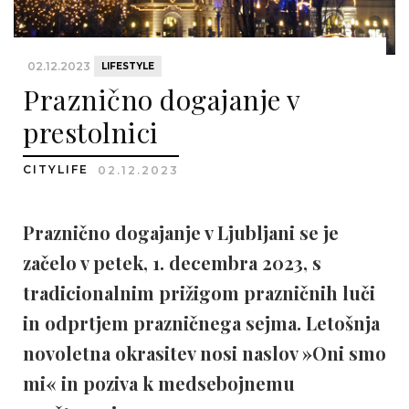
02.12.2023
LIFESTYLE
Praznično dogajanje v
prestolnici
CITYLIFE
02.12.2023
Praznično dogajanje v Ljubljani se je
začelo v petek, 1. decembra 2023, s
tradicionalnim prižigom prazničnih luči
in odprtjem prazničnega sejma. Letošnja
novoletna okrasitev nosi naslov »Oni smo
mi« in poziva k medsebojnemu