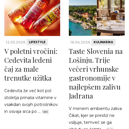
12.05.2026
16.04.2026
LIFESTYLE
KULINARIKA
V poletni vročini:
Taste Slovenia na
Cedevita ledeni
Lošinju. Trije
čaj za male
večeri vrhunske
trenutke užitka
gastronomije v
najlepšem zalivu
Cedevita že več kot pol
Jadrana
stoletja prinaša vitamine v
vsakdan svojih potrošnikov
V mirnem ambientu zaliva
in osvaja srca po ...
Več
Čikat, kjer se prestiž ne
vsiljuje, temveč se ga