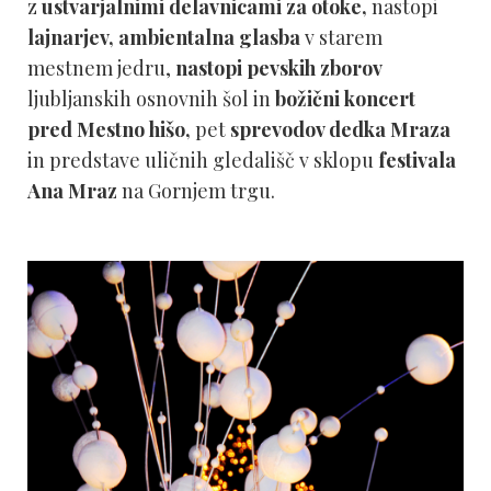
z
ustvarjalnimi delavnicami za otoke,
nastopi
lajnarjev,
ambientalna glasba
v starem
mestnem jedru,
nastopi pevskih zborov
ljubljanskih osnovnih šol in
božični koncert
pred Mestno hišo,
pet
sprevodov dedka Mraza
in predstave uličnih gledališč v sklopu
festivala
Ana Mraz
na Gornjem trgu.