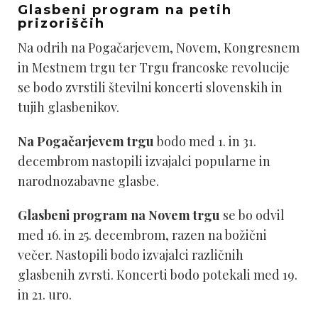
Glasbeni program na petih
prizoriščih
Na odrih na Pogačarjevem, Novem, Kongresnem
in Mestnem trgu ter Trgu francoske revolucije
se bodo zvrstili številni koncerti slovenskih in
tujih glasbenikov.
Na Pogačarjevem trgu
bodo med 1. in 31.
decembrom nastopili izvajalci popularne in
narodnozabavne glasbe.
Glasbeni program na Novem trgu
se bo odvil
med 16. in 25. decembrom, razen na božični
večer. Nastopili bodo izvajalci različnih
glasbenih zvrsti. Koncerti bodo potekali med 19.
in 21. uro.