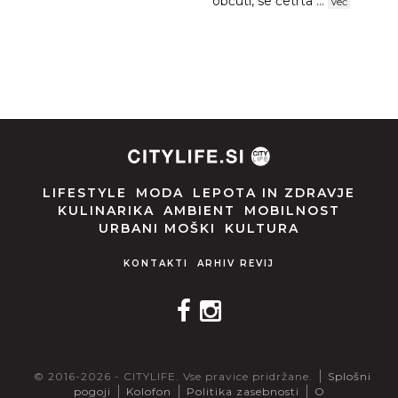
občuti, se četrta ...
Več
LIFESTYLE
MODA
LEPOTA IN ZDRAVJE
KULINARIKA
AMBIENT
MOBILNOST
URBANI MOŠKI
KULTURA
KONTAKTI
ARHIV REVIJ
© 2016-2026 - CITYLIFE. Vse pravice pridržane.
Splošni
pogoji
Kolofon
Politika zasebnosti
O