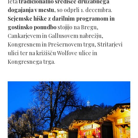
leta
tradicionalno središče družabnega
dogajanja v mestu,
so odprli 1. decembra.
Sejemske hiške z darilnim programom in
gostinsko ponudbo
stojijo na Bregu,
Cankarjevem in Gallusovem nabrežju,
Kongresnem in Prešernovem trgu, Stritarjevi
ulici ter na križišču Wolfove ulice in
Kongresnega trga.