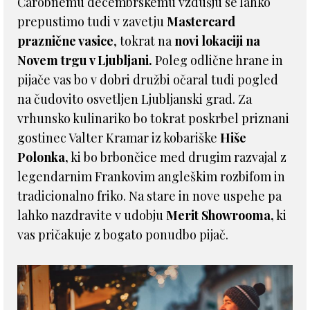
Čarobnemu decembrskemu vzdušju se lahko
prepustimo tudi v zavetju
Mastercard
praznične vasice
, tokrat na
novi lokaciji na
Novem trgu v Ljubljani.
Poleg odlične hrane in
pijače vas bo v dobri družbi očaral tudi pogled
na čudovito osvetljen Ljubljanski grad. Za
vrhunsko kulinariko bo tokrat poskrbel priznani
gostinec Valter Kramar iz kobariške
Hiše
Polonka,
ki bo brbončice med drugim razvajal z
legendarnim Frankovim angleškim rozbifom in
tradicionalno friko. Na stare in nove uspehe pa
lahko nazdravite v udobju
Merit Showrooma,
ki
vas pričakuje z bogato ponudbo pijač.