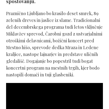
spoštovanju.
Praznično Ljubljano bo krasilo deset smrek, 89
zelenih dreves in jaslice iz slame. Tradicionalni
del decembrskega programa tudi letos vključuje
Miklavžev sprevod, Čarobni gozd z ustvarjalnimi
otroškimi delavnicami, božični koncert pred
Mestno hišo, sprevode dedka Mraza in Ledene
kraljice, nastope lajnarjev in predstave uličnih
gledališč. Dogajanje bo popestril tudi bogat
koncertni program na mestnih trgih, kjer bodo
nastopili domači in tuji glasbeniki.