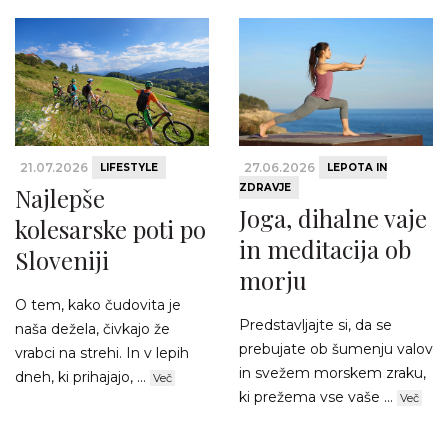
21.07.2026
27.06.2026
LIFESTYLE
LEPOTA IN
ZDRAVJE
Najlepše
Joga, dihalne vaje
kolesarske poti po
in meditacija ob
Sloveniji
morju
O tem, kako čudovita je
Predstavljajte si, da se
naša dežela, čivkajo že
prebujate ob šumenju valov
vrabci na strehi. In v lepih
in svežem morskem zraku,
dneh, ki prihajajo, ...
Več
ki prežema vse vaše ...
Več