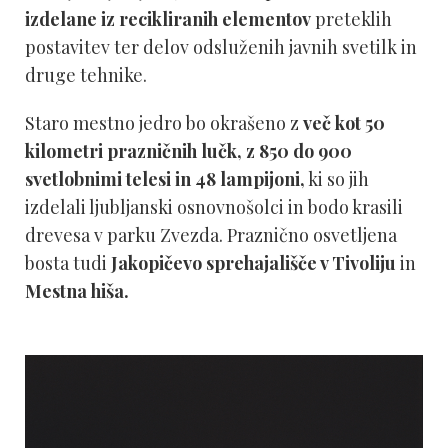
izdelane iz recikliranih elementov
preteklih
postavitev ter delov odsluženih javnih svetilk in
druge tehnike.
Staro mestno jedro bo okrašeno z
več kot 50
kilometri prazničnih lučk,
z 850 do 900
svetlobnimi telesi in 48 lampijoni,
ki so jih
izdelali ljubljanski osnovnošolci in bodo krasili
drevesa v parku Zvezda. Praznično osvetljena
bosta tudi
Jakopičevo sprehajališče v Tivoliju
in
Mestna hiša.