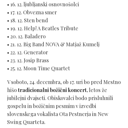
• 16. 12. ljubljanski osnovnošolci
• 17. 12. Obvezna smer
• 18. 12. Sten bend
• 19. 12. Help! A Beatles Tribute
• 20. 12. Baladero
• 21. 12. Big Band NOVA & Matjaž Kumelj
• 22. 12. Generator
• 23. 12. Josip Brass
• 25. 12. Moon Time Quartet
V soboto, 24. decembra, ob 17. uri bo pred Mestno
hišo
tradicionalni božični koncert,
letos že
jubilejni dvajseti. Obiskovalci bodo prisluhnili
gospelu in božičnim pesmim v izvedbi
slovenskega vokalista Ota Pestnerja in New
Swing Quarteta.