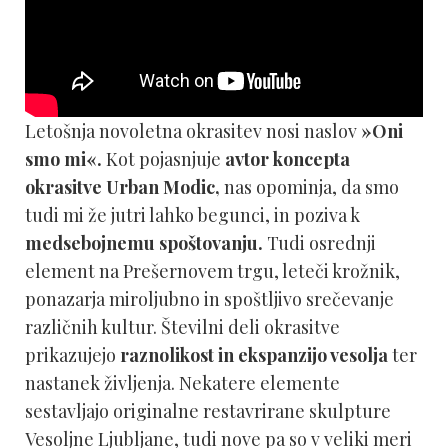
Letošnja novoletna okrasitev nosi naslov
»Oni
smo mi«.
Kot pojasnjuje
avtor koncepta
okrasitve Urban Modic,
nas opominja, da smo
tudi mi že jutri lahko begunci, in poziva k
medsebojnemu spoštovanju.
Tudi osrednji
element na Prešernovem trgu, leteči krožnik,
ponazarja miroljubno in spoštljivo srečevanje
različnih kultur. Številni deli okrasitve
prikazujejo
raznolikost in ekspanzijo vesolja
ter
nastanek življenja. Nekatere elemente
sestavljajo originalne restavrirane skulpture
Vesoljne Ljubljane, tudi nove pa so v veliki meri