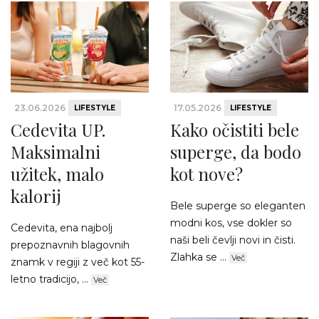
23.06.2026
17.05.2026
LIFESTYLE
LIFESTYLE
Cedevita UP.
Kako očistiti bele
Maksimalni
superge, da bodo
užitek, malo
kot nove?
kalorij
Bele superge so eleganten
modni kos, vse dokler so
Cedevita, ena najbolj
naši beli čevlji novi in čisti.
prepoznavnih blagovnih
Zlahka se ...
Več
znamk v regiji z več kot 55-
letno tradicijo, ...
Več