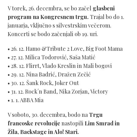
V torek, 26. decembra, se bo začel
glasbeni
program na Kongresnem trgu.
Trajal bo do 1.
januarja, vključno s silvestrskim večerom.
Koncerti se bodo začenjali ob 19. uri.
• 26. 12. Hamo &Tribute 2 Love, Big Foot Mama
• 27. 12. Milica Todorović, Saša Matić
• 28. 12. Flirrt, Vlado Kreslin in Mali bogovi
• 29. 12. Nina Badrić, Dražen Zečić
• 30. 12. Šank Rock, Joker Out
• 31. 12. Rock´n Band, Nika Zorjan, Victory
• 1. 1. ABBA Mia
V soboto, 30. decembra, bodo na
Trgu
francoske revolucije
nastopili
Lim Smrad in
Žila, Backstage in Alo! Stari.