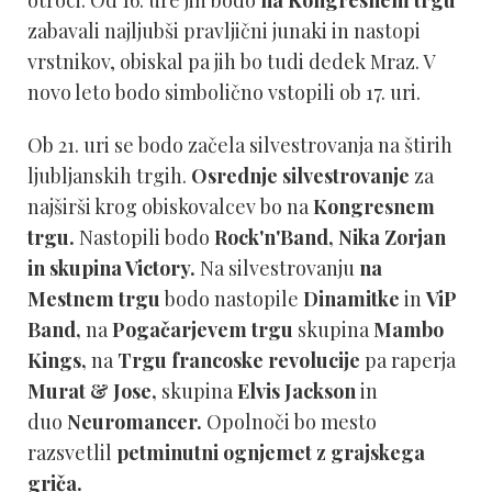
zabavali najljubši pravljični junaki in nastopi
vrstnikov, obiskal pa jih bo tudi dedek Mraz. V
novo leto bodo simbolično vstopili ob 17. uri.
Ob 21. uri se bodo začela silvestrovanja na štirih
ljubljanskih trgih.
Osrednje silvestrovanje
za
najširši krog obiskovalcev bo na
Kongresnem
trgu.
Nastopili bodo
Rock'n'Band, Nika Zorjan
in skupina Victory.
Na silvestrovanju
na
Mestnem trgu
bodo nastopile
Dinamitke
in
ViP
Band,
na
Pogačarjevem trgu
skupina
Mambo
Kings,
na
Trgu francoske revolucije
pa raperja
Murat & Jose,
skupina
Elvis Jackson
in
duo
Neuromancer.
Opolnoči bo mesto
razsvetlil
petminutni ognjemet z grajskega
griča.