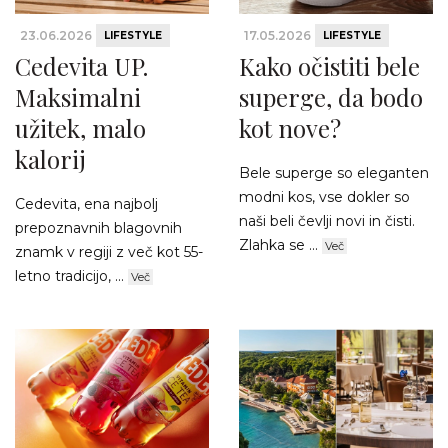
23.06.2026
17.05.2026
LIFESTYLE
LIFESTYLE
Cedevita UP.
Kako očistiti bele
Maksimalni
superge, da bodo
užitek, malo
kot nove?
kalorij
Bele superge so eleganten
modni kos, vse dokler so
Cedevita, ena najbolj
naši beli čevlji novi in čisti.
prepoznavnih blagovnih
Zlahka se ...
Več
znamk v regiji z več kot 55-
letno tradicijo, ...
Več