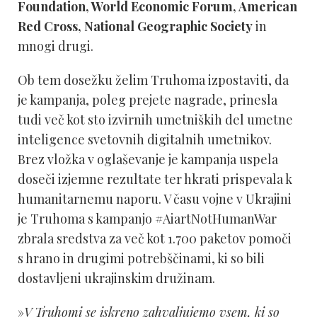
Foundation, World Economic Forum, American
Red Cross, National Geographic Society
in
mnogi drugi.
Ob tem dosežku želim Truhoma izpostaviti, da
je kampanja, poleg prejete nagrade, prinesla
tudi več kot sto izvirnih umetniških del umetne
inteligence svetovnih digitalnih umetnikov.
Brez vložka v oglaševanje je kampanja uspela
doseči izjemne rezultate ter hkrati prispevala k
humanitarnemu naporu. V času vojne v Ukrajini
je Truhoma s kampanjo #AiartNotHumanWar
zbrala sredstva za več kot 1.700 paketov pomoči
s hrano in drugimi potrebščinami, ki so bili
dostavljeni ukrajinskim družinam.
»
V Truhomi se iskreno zahvaljujemo vsem, ki so