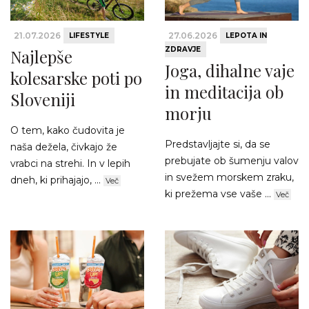
21.07.2026
27.06.2026
LIFESTYLE
LEPOTA IN
ZDRAVJE
Najlepše
Joga, dihalne vaje
kolesarske poti po
in meditacija ob
Sloveniji
morju
O tem, kako čudovita je
Predstavljajte si, da se
naša dežela, čivkajo že
prebujate ob šumenju valov
vrabci na strehi. In v lepih
in svežem morskem zraku,
dneh, ki prihajajo, ...
Več
ki prežema vse vaše ...
Več