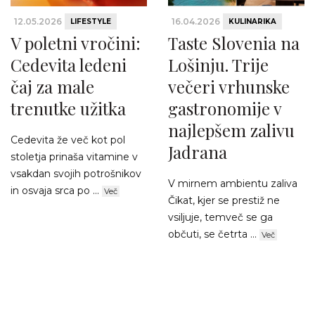
12.05.2026
16.04.2026
LIFESTYLE
KULINARIKA
V poletni vročini:
Taste Slovenia na
Cedevita ledeni
Lošinju. Trije
čaj za male
večeri vrhunske
trenutke užitka
gastronomije v
najlepšem zalivu
Cedevita že več kot pol
Jadrana
stoletja prinaša vitamine v
vsakdan svojih potrošnikov
V mirnem ambientu zaliva
in osvaja srca po ...
Več
Čikat, kjer se prestiž ne
vsiljuje, temveč se ga
občuti, se četrta ...
Več