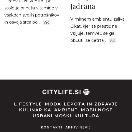
Cedevita že več kot pol
Jadrana
stoletja prinaša vitamine v
vsakdan svojih potrošnikov
V mirnem ambientu zaliva
in osvaja srca po ...
Več
Čikat, kjer se prestiž ne
vsiljuje, temveč se ga
občuti, se četrta ...
Več
LIFESTYLE
MODA
LEPOTA IN ZDRAVJE
KULINARIKA
AMBIENT
MOBILNOST
URBANI MOŠKI
KULTURA
KONTAKTI
ARHIV REVIJ