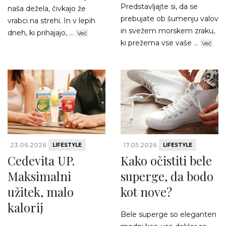
Predstavljajte si, da se
naša dežela, čivkajo že
prebujate ob šumenju valov
vrabci na strehi. In v lepih
in svežem morskem zraku,
dneh, ki prihajajo, ...
Več
ki prežema vse vaše ...
Več
23.06.2026
17.05.2026
LIFESTYLE
LIFESTYLE
Cedevita UP.
Kako očistiti bele
Maksimalni
superge, da bodo
užitek, malo
kot nove?
kalorij
Bele superge so eleganten