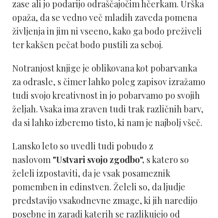
zase ali jo podarijo odraščajočim hčerkam. Urška
opaža, da se vedno več mladih zaveda pomena
življenja in jim ni vseeno, kako ga bodo preživeli
ter kakšen pečat bodo pustili za seboj.
Notranjost knjige je oblikovana kot pobarvanka
za odrasle, s čimer lahko poleg zapisov izražamo
tudi svojo kreativnost in jo pobarvamo po svojih
željah. Vsaka ima zraven tudi trak različnih barv,
da si lahko izberemo tisto, ki nam je najbolj všeč.
Lansko leto so uvedli tudi pobudo z
naslovom
"Ustvari svojo zgodbo",
s katero so
želeli izpostaviti, da je vsak posameznik
pomemben in edinstven. Želeli so, da ljudje
predstavijo vsakodnevne zmage, ki jih naredijo
posebne in zaradi katerih se razlikujejo od