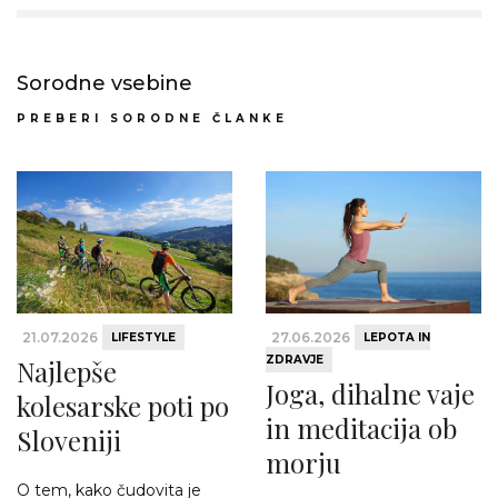
Sorodne vsebine
PREBERI SORODNE ČLANKE
21.07.2026
27.06.2026
LIFESTYLE
LEPOTA IN
ZDRAVJE
Najlepše
Joga, dihalne vaje
kolesarske poti po
in meditacija ob
Sloveniji
morju
O tem, kako čudovita je