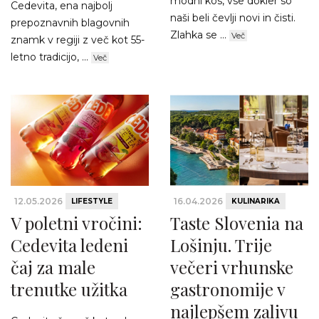
modni kos, vse dokler so
Cedevita, ena najbolj
naši beli čevlji novi in čisti.
prepoznavnih blagovnih
Zlahka se ...
Več
znamk v regiji z več kot 55-
letno tradicijo, ...
Več
12.05.2026
16.04.2026
LIFESTYLE
KULINARIKA
V poletni vročini:
Taste Slovenia na
Cedevita ledeni
Lošinju. Trije
čaj za male
večeri vrhunske
trenutke užitka
gastronomije v
najlepšem zalivu