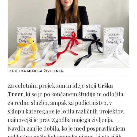
ZGODBA MOJEGA ŽIVLJENJA.
Za celotnim projektom in idejo stoji
Urška
Treer
, ki se je po končanem študiju ni odločila
za redno službo, ampak za podjetništvo, v
sklopu katerega se je lotila različnih projektov,
najnovejši je prav Zgodba mojega življenja.
Navdih zanj je dobila, ko je med pospravljanjem
naključno našla ljubezenska pisma, ki sta si jih