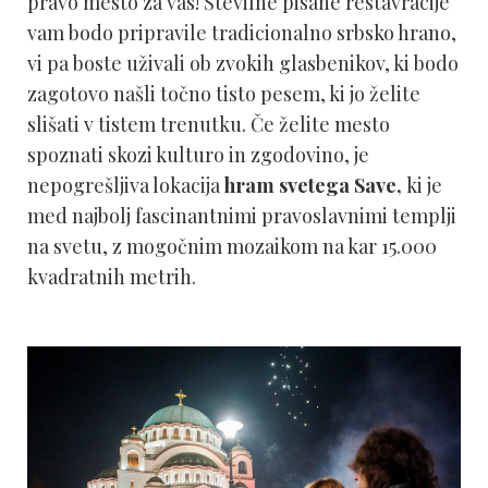
pravo mesto za vas! Številne pisane restavracije
vam bodo pripravile tradicionalno srbsko hrano,
vi pa boste uživali ob zvokih glasbenikov, ki bodo
zagotovo našli točno tisto pesem, ki jo želite
slišati v tistem trenutku. Če želite mesto
spoznati skozi kulturo in zgodovino, je
nepogrešljiva lokacija
hram svetega Save,
ki je
med najbolj fascinantnimi pravoslavnimi templji
na svetu, z mogočnim mozaikom na kar 15.000
kvadratnih metrih.