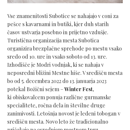
Vse znamenitosti Subotice se nahajajo v coni za
pešce s kavarnami in butiki, kjer duh starih
časov ustvarja posebno in prijetno vzdušje.
Turistična organizacija mesta Subotica
organizira brezplačne sprehode po mestu vsako
sredo od 10. ure in vsako soboto od 13. ure.
Izhodišče je Modri vodnjak, ki se nahaja v
neposredni bližini Mestne hiše. V središču mesta
bo od 5. decembra 2022 do 13. januarja 2023
potekal Božični sejem –
Winter Fest
,
ki
obiskovalcem ponuja različne gurmanske
specialitete, ročna dela in številne druge
zanimivosti. Letošnja novost je ledeni tobogan v
središču mesta. Novo leto že tradicionalno
pričakajo na osrednjem mestnem trgu.