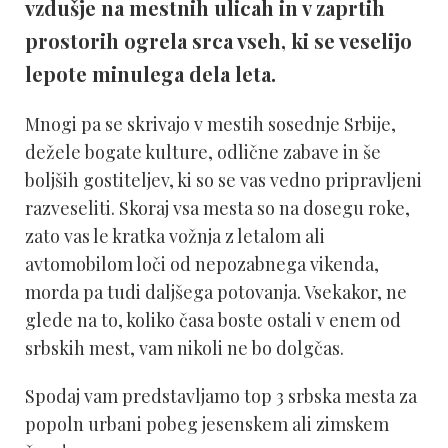
vzdušje na mestnih ulicah in v zaprtih
prostorih ogrela srca vseh, ki se veselijo
lepote minulega dela leta.
Mnogi pa se skrivajo v mestih sosednje Srbije,
dežele bogate kulture, odlične zabave in še
boljših gostiteljev, ki so se vas vedno pripravljeni
razveseliti. Skoraj vsa mesta so na dosegu roke,
zato vas le kratka vožnja z letalom ali
avtomobilom loči od nepozabnega vikenda,
morda pa tudi daljšega potovanja. Vsekakor, ne
glede na to, koliko časa boste ostali v enem od
srbskih mest, vam nikoli ne bo dolgčas.
Spodaj vam predstavljamo top 3 srbska mesta za
popoln urbani pobeg jesenskem ali zimskem