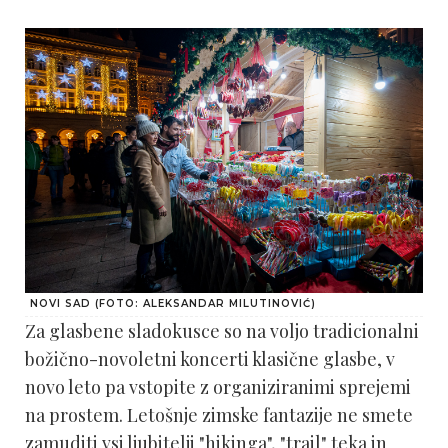
NOVI SAD (FOTO: ALEKSANDAR MILUTINOVIĆ)
Za glasbene sladokusce so na voljo tradicionalni
božično-novoletni koncerti klasične glasbe, v
novo leto pa vstopite z organiziranimi sprejemi
na prostem. Letošnje zimske fantazije ne smete
zamuditi vsi ljubitelji "hikinga", "trail" teka in