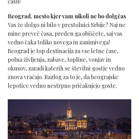
času!
Beograd, mesto kjer vam nikoli ne bo dolgčas
Vas že dolgo ni bilo v prestolnici Srbije? Naj ne
mine preveč časa, preden ga obiščete, saj vas
vedno čaka toliko novega in zanimivega!
Beograd je top destinacija za vse letne čase,
polna življenja, zabave, topline, vonjav in
okusov, zaradi katerih se številni gostje vedno
znova vračajo. Razlog za to je, da beograjske
lepotice vedno nestrpno pričakujejo goste.