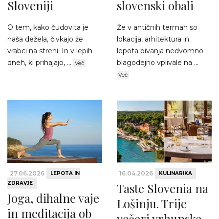
Sloveniji
slovenski obali
O tem, kako čudovita je
Že v antičnih termah so
naša dežela, čivkajo že
lokacija, arhitektura in
vrabci na strehi. In v lepih
lepota bivanja nedvomno
dneh, ki prihajajo, ...
blagodejno vplivale na ...
Več
Več
27.06.2026
16.04.2026
LEPOTA IN
KULINARIKA
ZDRAVJE
Taste Slovenia na
Joga, dihalne vaje
Lošinju. Trije
in meditacija ob
večeri vrhunske