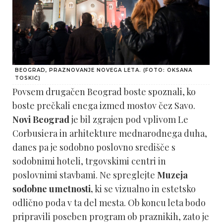
BEOGRAD, PRAZNOVANJE NOVEGA LETA. (FOTO: OKSANA
TOSKIĆ)
Povsem drugačen Beograd boste spoznali, ko
boste prečkali enega izmed mostov čez Savo.
Novi Beograd
je bil zgrajen pod vplivom Le
Corbusiera in arhitekture mednarodnega duha,
danes pa je sodobno poslovno središče s
sodobnimi hoteli, trgovskimi centri in
poslovnimi stavbami. Ne spreglejte
Muzeja
sodobne umetnosti,
ki se vizualno in estetsko
odlično poda v ta del mesta. Ob koncu leta bodo
pripravili poseben program ob praznikih, zato je