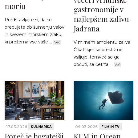
morju
gastronomije v
najlepšem zalivu
Predstavljajte si, da se
Jadrana
prebujate ob šumenju valov
in svežem morskem zraku,
ki prežema vse vaše ...
V mirnem ambientu zaliva
Več
Čikat, kjer se prestiž ne
vsiljuje, temveč se ga
občuti, se četrta ...
Več
17.03.2026
09.03.2026
KULINARIKA
FILM IN TV
Poreč je bogatejši
KLM in Ocean