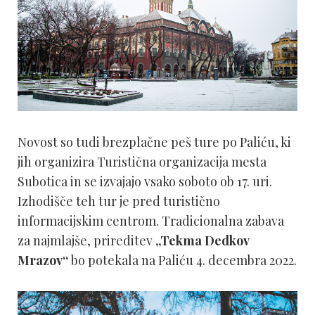
Novost so tudi brezplačne peš ture po Paliću, ki
jih organizira Turistična organizacija mesta
Subotica in se izvajajo vsako soboto ob 17. uri.
Izhodišče teh tur je pred turistično
informacijskim centrom. Tradicionalna zabava
za najmlajše, prireditev
„Tekma Dedkov
Mrazov“
bo potekala na Paliću 4. decembra 2022.