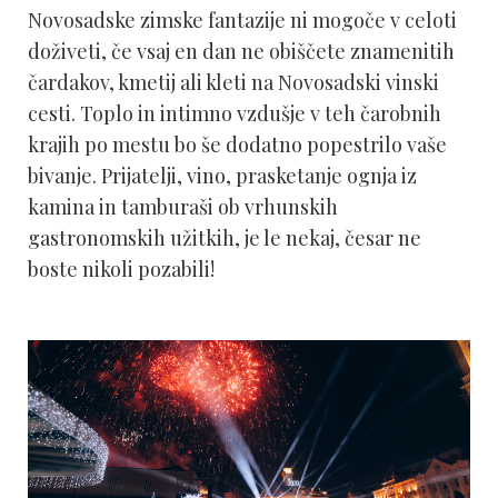
Novosadske zimske fantazije ni mogoče v celoti
doživeti, če vsaj en dan ne obiščete znamenitih
čardakov, kmetij ali kleti na Novosadski vinski
cesti. Toplo in intimno vzdušje v teh čarobnih
krajih po mestu bo še dodatno popestrilo vaše
bivanje. Prijatelji, vino, prasketanje ognja iz
kamina in tamburaši ob vrhunskih
gastronomskih užitkih, je le nekaj, česar ne
boste nikoli pozabili!