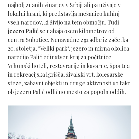
najbolj znanih vinarjev v Srbiji ali pa uživajo v
lokalni hrani, ki predstavlja mešanico kuhinj
vseh narodov, ki živijo na tem območju. Tudi
jezero Palić
se nahaja osem kilometrov od
centra Subotice. Nenavadne zgradbe iz začetka
20. stoletja, "Veliki park", jezero in mirna okolica
naredijo Palić edinstven kraj za počitnice.
Vrhunski hoteli, restavracije in kavarne, športna
in rekreacijska igrišča, živalski vrt, kolesarske
steze, zabavni objekti in druge aktivnosti so tako
ob jezeru Palić odlično mesto za popoln oddih.