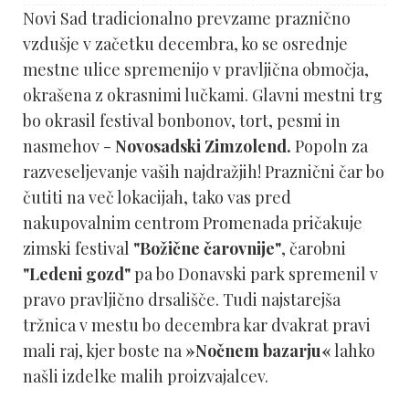
Novi Sad tradicionalno prevzame praznično
vzdušje v začetku decembra, ko se osrednje
mestne ulice spremenijo v pravljična območja,
okrašena z okrasnimi lučkami. Glavni mestni trg
bo okrasil festival bonbonov, tort, pesmi in
nasmehov -
Novosadski Zimzolend.
Popoln za
razveseljevanje vaših najdražjih! Praznični čar bo
čutiti na več lokacijah, tako vas pred
nakupovalnim centrom Promenada pričakuje
zimski festival
"Božične čarovnije"
, čarobni
"Ledeni gozd"
pa bo Donavski park spremenil v
pravo pravljično drsališče. Tudi najstarejša
tržnica v mestu bo decembra kar dvakrat pravi
mali raj, kjer boste na
»Nočnem bazarju«
lahko
našli izdelke malih proizvajalcev.