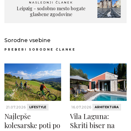
NASLEDNJI ČLANEK
Leipzig - sodobno mesto bogate
glasbene zgodovine
Sorodne vsebine
PREBERI SORODNE ČLANKE
21.07.2026
16.07.2026
LIFESTYLE
ARHITEKTURA
Najlepše
Vila Laguna:
kolesarske poti po
Skriti biser na