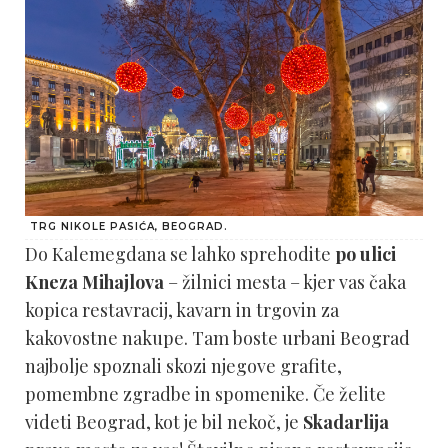
TRG NIKOLE PASIĆA, BEOGRAD.
D
o Kalemegdana se lahko sprehodite
po ulici
Kneza Mihajlova
– žilnici mesta – kjer vas čaka
kopica restavracij, kavarn in trgovin za
kakovostne nakupe. Tam boste urbani Beograd
najbolje spoznali skozi njegove grafite,
pomembne zgradbe in spomenike. Če želite
videti Beograd, kot je bil nekoč, je
Skadarlija