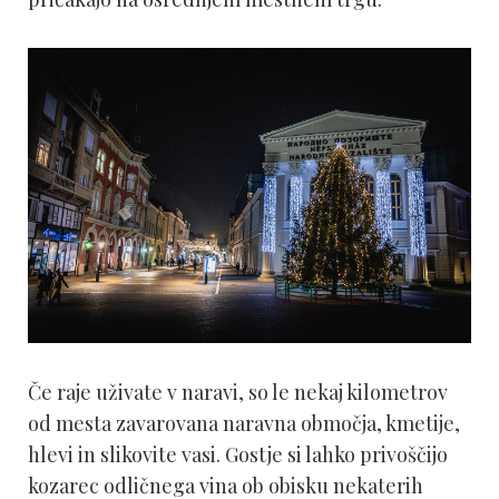
Če raje uživate v naravi, so le nekaj kilometrov
od mesta zavarovana naravna območja, kmetije,
hlevi in slikovite vasi. Gostje si lahko privoščijo
kozarec odličnega vina ob obisku nekaterih