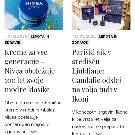
10.03.2026
02.03.2026
LEPOTA IN
LEPOTA IN
ZDRAVJE
ZDRAVJE
Krema za vse
Pariški šik v
generacije -
središču
Nivea obeležuje
Ljubljane:
100 let svoje
Caudalie odslej
modre klasike
na voljo tudi v
Ikoni
Ob stoletnici svoje ikonične
kreme v modri embalaži
V konceptni trgovini Ikona,
Nivea obeležuje
ki že vrsto let velja za
pomemben mejnik v
naslov, kjer se prepletata
zgodovini ...
Več
lepota in ...
Več