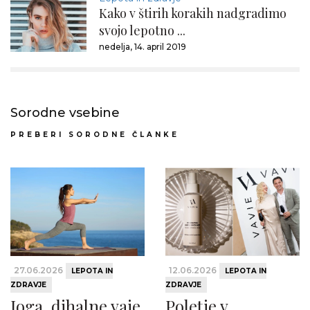
Kako v štirih korakih nadgradimo
svojo lepotno ...
nedelja, 14. april 2019
Sorodne vsebine
PREBERI SORODNE ČLANKE
27.06.2026
12.06.2026
LEPOTA IN
LEPOTA IN
ZDRAVJE
ZDRAVJE
Joga, dihalne vaje
Poletje v