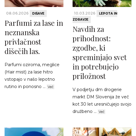
08.06.2026
10.03.2026
DIŠAVE
LEPOTA IN
ZDRAVJE
Parfumi za lase in
Navdih za
neznanska
prihodnost:
privlačnost
zgodbe, ki
dišečih las.
spreminjajo svet
in potrebujejo
Parfumi oziroma, meglice
(Hair mist) za lase hitro
priložnost
vstopajo v našo lepotno
rutino in ponosno ...
Več
V podjetju dm drogerie
markt DM Slovenija že več
kot 30 let uresničujejo svojo
družbeno ...
Več