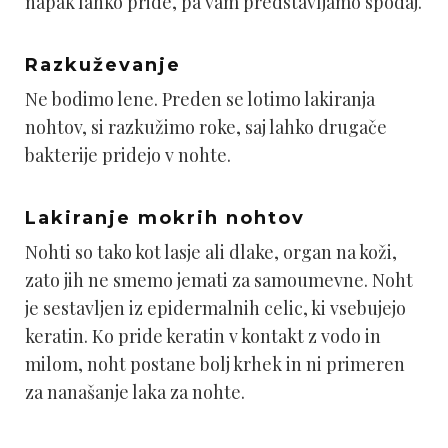
napak lahko pride, pa vam predstavljamo spodaj.
Razkuževanje
Ne bodimo lene. Preden se lotimo lakiranja
nohtov, si razkužimo roke, saj lahko drugače
bakterije pridejo v nohte.
Lakiranje mokrih nohtov
Nohti so tako kot lasje ali dlake, organ na koži,
zato jih ne smemo jemati za samoumevne. Noht
je sestavljen iz epidermalnih celic, ki vsebujejo
keratin. Ko pride keratin v kontakt z vodo in
milom, noht postane bolj krhek in ni primeren
za nanašanje laka za nohte.