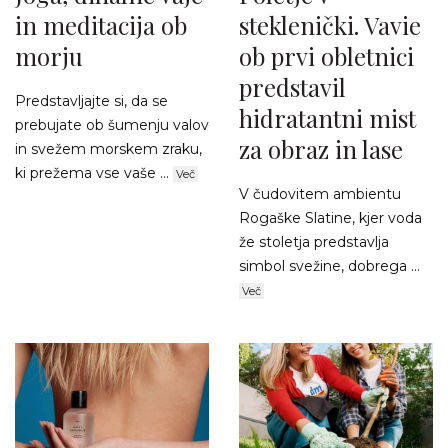
in meditacija ob
steklenički. Vavie
morju
ob prvi obletnici
predstavil
Predstavljajte si, da se
hidratantni mist
prebujate ob šumenju valov
za obraz in lase
in svežem morskem zraku,
ki prežema vse vaše ...
Več
V čudovitem ambientu
Rogaške Slatine, kjer voda
že stoletja predstavlja
simbol svežine, dobrega ...
Več