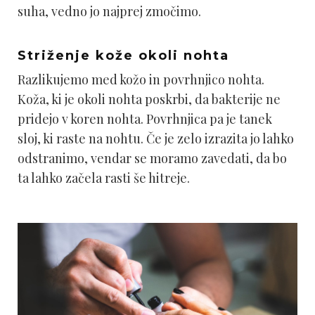
suha, vedno jo najprej zmočimo.
Striženje kože okoli nohta
Razlikujemo med kožo in povrhnjico nohta.
Koža, ki je okoli nohta poskrbi, da bakterije ne
pridejo v koren nohta. Povrhnjica pa je tanek
sloj, ki raste na nohtu. Če je zelo izrazita jo lahko
odstranimo, vendar se moramo zavedati, da bo
ta lahko začela rasti še hitreje.