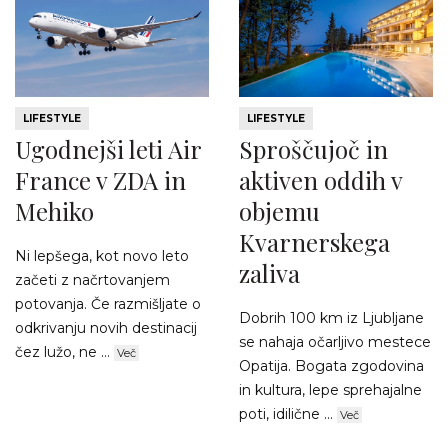
LIFESTYLE
LIFESTYLE
Ugodnejši leti Air
Sproščujoč in
France v ZDA in
aktiven oddih v
Mehiko
objemu
Kvarnerskega
Ni lepšega, kot novo leto
zaliva
začeti z načrtovanjem
potovanja. Če razmišljate o
Dobrih 100 km iz Ljubljane
odkrivanju novih destinacij
se nahaja očarljivo mestece
čez lužo, ne ...
Več
Opatija. Bogata zgodovina
in kultura, lepe sprehajalne
poti, idilične ...
Več