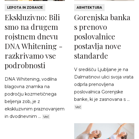
LEPOTA IN ZDRAVJE
ARHITEKTURA
Ekskluzivno: Bili
Gorenjska banka
smo na drugem
s prenovo
rojstnem dnevu
poslovalnice
DNA Whitening -
postavlja nove
razkrivamo vse
standarde
podrobnosti
V središču Ljubljane je na
Dalmatinovi ulici svoja vrata
DNA Whitening, vodilna
odprla prenovljena
blagovna znamka na
poslovalnica Gorenjske
področju kozmetičnega
banke, ki je zasnovana s ...
beljenja zob, je z
Več
ekskluzivnim praznovanjem
in dvodnevnim ...
Več