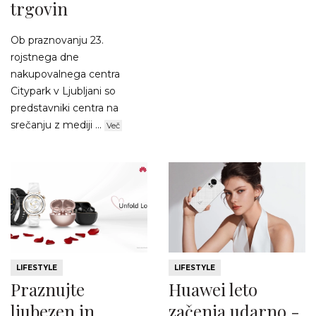
trgovin
Ob praznovanju 23.
rojstnega dne
nakupovalnega centra
Citypark v Ljubljani so
predstavniki centra na
srečanju z mediji ...
Več
LIFESTYLE
LIFESTYLE
Praznujte
Huawei leto
ljubezen in
začenja udarno -