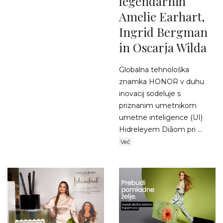
legendarnih
Amelie Earhart,
Ingrid Bergman
in Oscarja Wilda
Globalna tehnološka
znamka HONOR v duhu
inovacij sodeluje s
priznanim umetnikom
umetne inteligence (UI)
Hidreleyem Diãom pri ...
Več