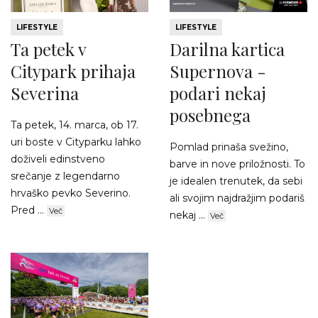
LIFESTYLE
LIFESTYLE
Ta petek v
Darilna kartica
Citypark prihaja
Supernova -
Severina
podari nekaj
posebnega
Ta petek, 14. marca, ob 17.
uri boste v Cityparku lahko
Pomlad prinaša svežino,
doživeli edinstveno
barve in nove priložnosti. To
srečanje z legendarno
je idealen trenutek, da sebi
hrvaško pevko Severino.
ali svojim najdražjim podariš
Pred ...
Več
nekaj ...
Več