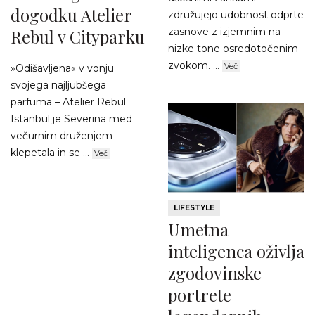
dogodku Atelier
združujejo udobnost odprte
Rebul v Cityparku
zasnove z izjemnim na
nizke tone osredotočenim
zvokom. ...
Več
»Odišavljena« v vonju
svojega najljubšega
parfuma – Atelier Rebul
Istanbul je Severina med
večurnim druženjem
klepetala in se ...
Več
LIFESTYLE
Umetna
inteligenca oživlja
zgodovinske
portrete