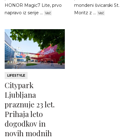
HONOR Magic7 Lite, prvo
mondeni švicarski St.
napravo iz serije ...
Moritz z ...
Več
Več
LIFESTYLE
Citypark
Ljubljana
praznuje 23 let.
Prihaja leto
dogodkov in
novih modnih