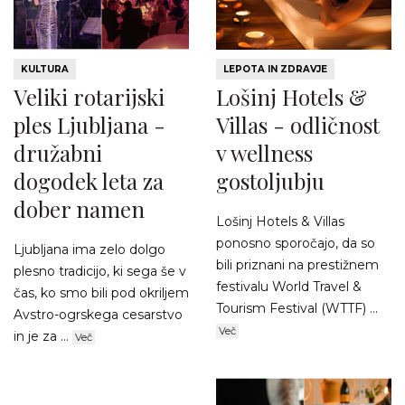
KULTURA
LEPOTA IN ZDRAVJE
Veliki rotarijski
Lošinj Hotels &
ples Ljubljana -
Villas - odličnost
družabni
v wellness
dogodek leta za
gostoljubju
dober namen
Lošinj Hotels & Villas
ponosno sporočajo, da so
Ljubljana ima zelo dolgo
bili priznani na prestižnem
plesno tradicijo, ki sega še v
festivalu World Travel &
čas, ko smo bili pod okriljem
Tourism Festival (WTTF) ...
Avstro-ogrskega cesarstvo
Več
in je za ...
Več