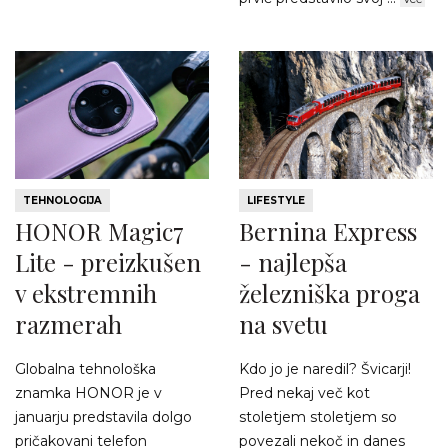
TEHNOLOGIJA
LIFESTYLE
HONOR Magic7
Bernina Express
Lite - preizkušen
- najlepša
v ekstremnih
železniška proga
razmerah
na svetu
Globalna tehnološka
Kdo jo je naredil? Švicarji!
znamka HONOR je v
Pred nekaj več kot
januarju predstavila dolgo
stoletjem stoletjem so
pričakovani telefon
povezali nekoč in danes