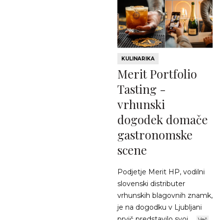
KULINARIKA
Merit Portfolio
Tasting -
vrhunski
dogodek domače
gastronomske
scene
Podjetje Merit HP, vodilni
slovenski distributer
vrhunskih blagovnih znamk,
je na dogodku v Ljubljani
prvič predstavilo svoj ...
Več