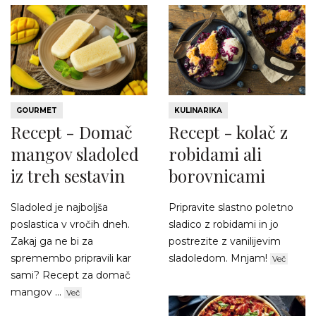
GOURMET
KULINARIKA
Recept - Domač
Recept - kolač z
mangov sladoled
robidami ali
iz treh sestavin
borovnicami
Sladoled je najboljša
Pripravite slastno poletno
poslastica v vročih dneh.
sladico z robidami in jo
Zakaj ga ne bi za
postrezite z vanilijevim
spremembo pripravili kar
sladoledom. Mnjam!
Več
sami? Recept za domač
mangov ...
Več