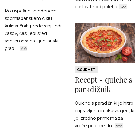
poslovite od poletja.
Več
Po uspešno izvedenem
spomladanskem ciklu
kulinaričnih predavanj Jedi
časov, časi jedi sredi
septembra na Ljubljanski
grad ...
Več
GOURMET
Recept - quiche s
paradižniki
Quiche s paradižniki je hitro
pripravljena in okusna jed, ki
je izredno primerna za
vroče poletne dni.
Več