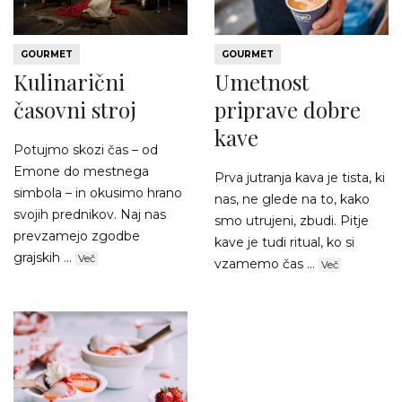
GOURMET
GOURMET
Kulinarični
Umetnost
časovni stroj
priprave dobre
kave
Potujmo skozi čas – od
Emone do mestnega
Prva jutranja kava je tista, ki
simbola – in okusimo hrano
nas, ne glede na to, kako
svojih prednikov. Naj nas
smo utrujeni, zbudi. Pitje
prevzamejo zgodbe
kave je tudi ritual, ko si
grajskih ...
Več
vzamemo čas ...
Več