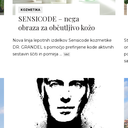
KOZMETIKA
SENSICODE – nega
obraza za občutljivo kožo
Nova linija lepotnih izdelkov Sensicode kozmetike
S
DR. GRANDEL s pomočjo prefinjene kode aktivnih
o
sestavin ščiti in pomirja ...
po
Več
sa