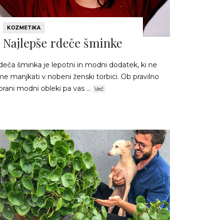
KOZMETIKA
Najlepše rdeče šminke
deča šminka je lepotni in modni dodatek, ki ne
e manjkati v nobeni ženski torbici. Ob pravilno
brani modni obleki pa vas ...
Več