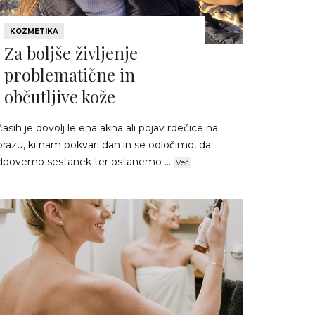
KOZMETIKA
Za boljše življenje
problematične in
občutljive kože
asih je dovolj le ena akna ali pojav rdečice na
razu, ki nam pokvari dan in se odločimo, da
dpovemo sestanek ter ostanemo ...
Več