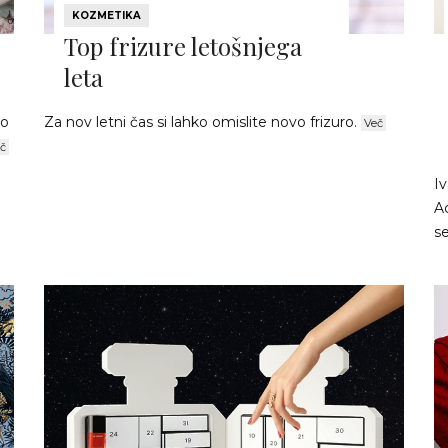
KOZMETIKA
Top frizure letošnjega
leta
ko
Za nov letni čas si lahko omislite novo frizuro.
Več
č
I
Ac
s