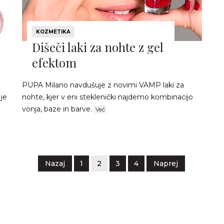
KOZMETIKA
Dišeči laki za nohte z gel
efektom
PUPA Milano navdušuje z novimi VAMP laki za
je
nohte, kjer v eni steklenički najdemo kombinacijo
vonja, baze in barve.
Več
Nazaj
1
2
3
4
Naprej