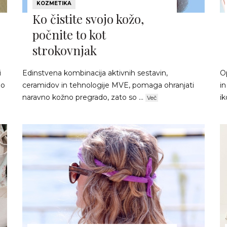
KOZMETIKA
Ko čistite svojo kožo,
počnite to kot
strokovnjak
i
Edinstvena kombinacija aktivnih sestavin,
Op
lo
ceramidov in tehnologije MVE, pomaga ohranjati
in
naravno kožno pregrado, zato so ...
ik
Več