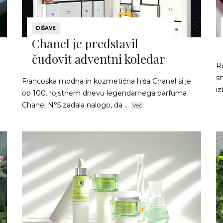
DIŠAVE
Chanel je predstavil
čudovit adventni koledar
R
sm
Francoska modna in kozmetična hiša Chanel si je
iz
ob 100. rojstnem dnevu legendarnega parfuma
Chanel N°5 zadala nalogo, da ...
Več