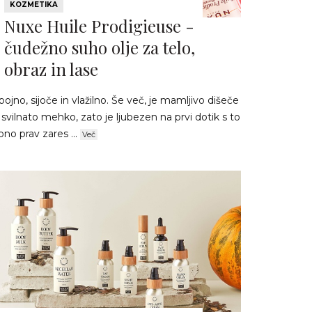
KOZMETIKA
Nuxe Huile Prodigieuse -
čudežno suho olje za telo,
obraz in lase
ojno, sijoče in vlažilno. Še več, je mamljivo dišeče
 svilnato mehko, zato je ljubezen na prvi dotik s to
ono prav zares ...
Več