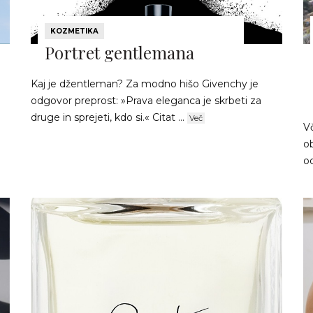
KOZMETIKA
Portret gentlemana
Kaj je džentleman? Za modno hišo Givenchy je
odgovor preprost: »Prava eleganca je skrbeti za
druge in sprejeti, kdo si.« Citat ...
Več
Vč
ob
o